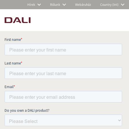
Hírek
Rólunk
Webáruház
Country (Int)
Subscribe to our newsletter and stay
up to date with all news and events.
COMPARE PRODUCTS