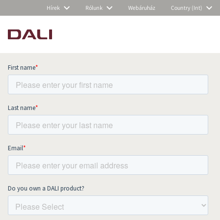
Hírek
Rólunk
Webáruház
Country (Int)
Subscribe to our newsletter and stay
up to date with all news and events.
COMPARE PRODUCTS