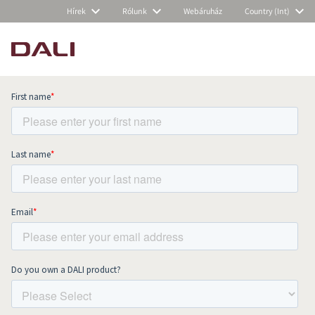
Hírek
Rólunk
Webáruház
Country (Int)
Subscribe to our newsletter and stay
up to date with all news and events.
COMPARE PRODUCTS