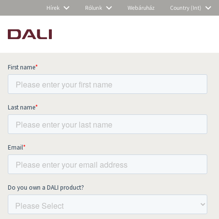
Hírek
Rólunk
Webáruház
Country (Int)
Subscribe to our newsletter and stay
up to date with all news and events.
COMPARE PRODUCTS