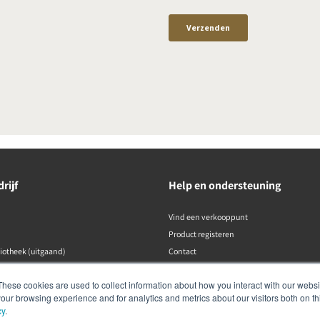
rijf
Help en ondersteuning
Vind een verkooppunt
Product registeren
liotheek (uitgaand)
Contact
DALI-beleid
These cookies are used to collect information about how you interact with our webs
our browsing experience and for analytics and metrics about our visitors both on th
cy
.