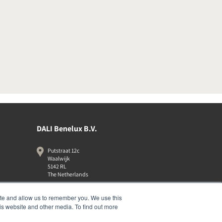
DALI Benelux B.V.
Putstraat 12c
Waalwijk
5142 RL
The Netherlands
+31 (0)85 105 50 50
ite and allow us to remember you. We use this
info@dalibenelux.com
is website and other media. To find out more