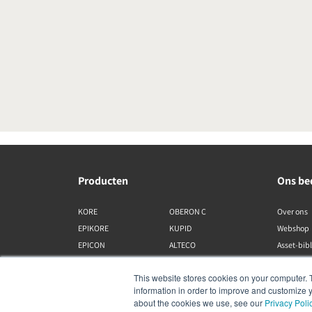
Producten
Ons bed
KORE
OBERON C
Over ons
EPIKORE
KUPID
Webshop
EPICON
ALTECO
Asset-bib
RUBIKORE
VEGA
This website stores cookies on your computer. 
RUBICON C
KATCH
information in order to improve and customize y
MENUET
IO
about the cookies we use, see our
Privacy Poli
OPTICON MK2
GARDIAN