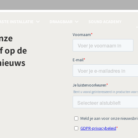
STE INSTALLATIE
DRAAGBAAR
SOUND ACADEMY
LIJKEN
onze
f op de
 nieuws