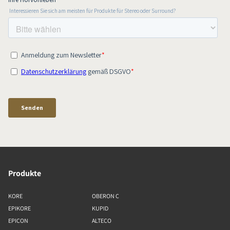
Produkte
KORE
OBERON C
EPIKORE
KUPID
EPICON
ALTECO