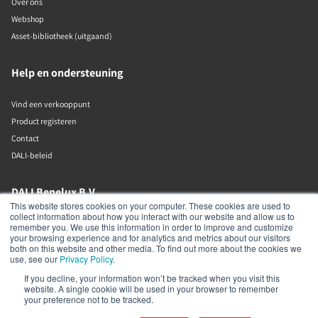
Over ons
Webshop
Asset-bibliotheek (uitgaand)
Help en ondersteuning
Vind een verkooppunt
Product registeren
Contact
DALI-beleid
DALI Benelux B.V.
This website stores cookies on your computer. These cookies are used to
collect information about how you interact with our website and allow us to
Putstraat 12c
remember you. We use this information in order to improve and customize
Waalwijk
your browsing experience and for analytics and metrics about our visitors
5142 RL
both on this website and other media. To find out more about the cookies we
The Netherlands
use, see our
Privacy Policy
.
If you decline, your information won’t be tracked when you visit this
+31 (0)85 105 50 50
website. A single cookie will be used in your browser to remember
info@dalibenelux.com
your preference not to be tracked.