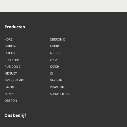
Producten
KORE
OBERON C
EPIKORE
KUPID
EPICON
ALTECO
RUBIKORE
VEGA
RUBICON C
KATCH
MENUET
IO
OPTICON MK2
GARDIAN
FAZON
PHANTOM
SONIK
SUBWOOFERS
OBERON
Ons bedrijf