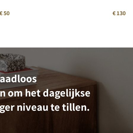
€ 50
€ 130
raadloos
n om het dagelijkse
ger niveau te tillen.