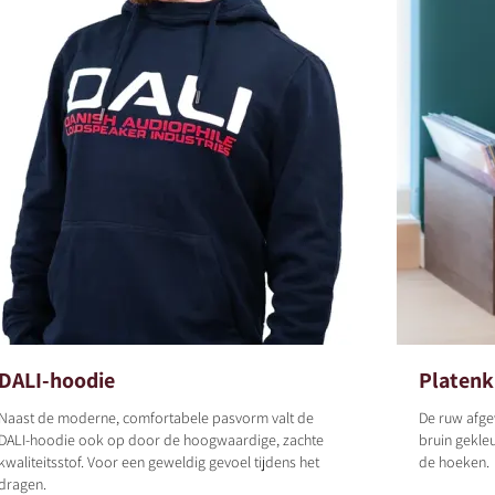
DALI-hoodie
Platenk
Naast de moderne, comfortabele pasvorm valt de
De ruw afge
DALI-hoodie ook op door de hoogwaardige, zachte
bruin gekle
kwaliteitsstof. Voor een geweldig gevoel tijdens het
de hoeken.
dragen.