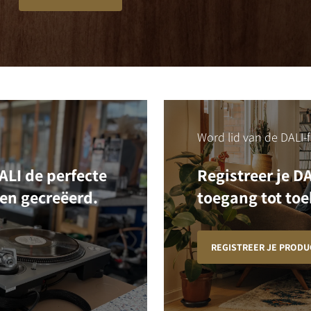
Word lid van de DALI-f
LI de perfecte
Registreer je D
ben gecreëerd.
toegang tot toe
REGISTREER JE PRODU