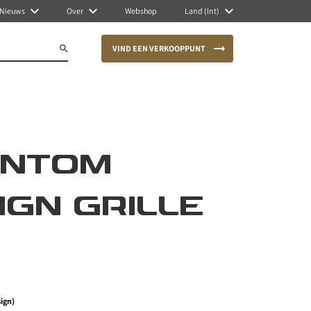
Nieuws
Over
Webshop
Land (Int)
VIND EEN VERKOOPPUNT
ANTOM
IGN GRILLE
sign)