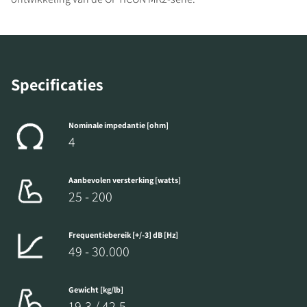
Specificaties
Nominale impedantie [ohm]
4
Aanbevolen versterking [watts]
25 - 200
Frequentiebereik [+/-3] dB [Hz]
49 - 30.000
Gewicht [kg/lb]
19,3 / 42,5