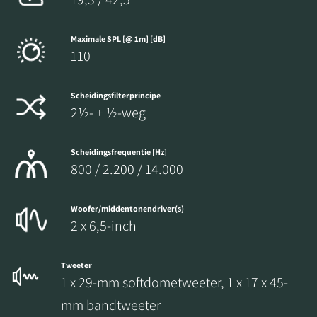
Maximale SPL [@ 1m] [dB]
110
Scheidingsfilterprincipe
2½- + ½-weg
Scheidingsfrequentie [Hz]
800 / 2.200 / 14.000
Woofer/middentonendriver(s)
2 x 6,5-inch
Tweeter
1 x 29-mm softdometweeter, 1 x 17 x 45-
mm bandtweeter