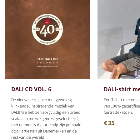
DALI CD VOL. 6
DALI-shirt m
De nieuwste release met geweldig
Een T-shirt met ee
klinkende, inspirerende muziek van
van 100% gecertific
DALI! We hebben zorgvuldig een breed
fairtradekatoen.
scala aan muziekgenres geselecteerd,
€ 35
met nummers die prachtig zijn gemaakt
door artiesten uit Denemarken en de
rest van de wereld.