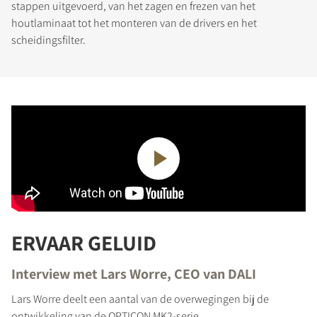
stappen uitgevoerd, van het zagen en frezen van het
DOWNLOADEN
houtlaminaat tot het monteren van de drivers en het
scheidingsfilter.
Vul het formulier in om toegang te krijgen tot
alle vergrendelde downloadbestanden op de
website.
ERVAAR GELUID
Interview met Lars Worre, CEO van DALI
Lars Worre deelt een aantal van de overwegingen bij de
ontwikkeling van de OPTICON MK2-serie.