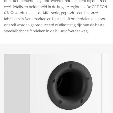
onze kenmerkende hybride tweetermodule biedt hij ook zeer
veel details en helderheid in de hogere regionen. De OPTICON
6 MK2 wordt, net als de MK1-serie, geproduceerd in onze
fabrieken in Denemarken en bestaat uit onderdelen die door
onszelf worden geproduceerd of afkomstig zijn van de beste
specialistische fabrieken in de buurt of verder weg.