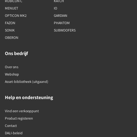
RUBICON C
KATCH
MENUET
IO
OPTICON MK2
GARDIAN
FAZON
PHANTOM
SONIK
SUBWOOFERS
OBERON
Ons bedrijf
Over ons
Webshop
Asset-bibliotheek (uitgaand)
Help en ondersteuning
Vind een verkooppunt
Product registeren
Contact
DALI-beleid