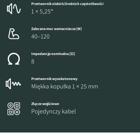
Przetwornik niskich/średnich częstotliwości
1 × 5,25″
Zalecana moc wzmacniacza [W]
40–120
Impedancja nominalna [Ω]
8
Przetwornik wysokotonowy
Miękka kopułka 1 × 25 mm
Złącze wejściowe
Pojedynczy kabel