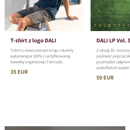
T-shirt z logo DALI
DALI LP Vol. 
T-shirt o nowoczesnym kroju z tkaniny
Z okazji 35. rocznic
wykonanej w 100% z certyfikowanej
podnieść poprzeczk
bawełny organicznej i Fairtrade.
przemyśleć całą kon
audiofilskich wyda
35 EUR
50 EUR