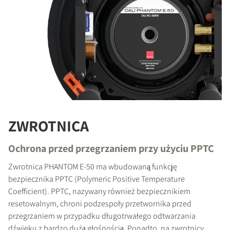
ZWROTNICA
Ochrona przed przegrzaniem przy użyciu PPTC
Zwrotnica PHANTOM E-50 ma wbudowaną funkcję
bezpiecznika PPTC (Polymeric Positive Temperature
Coefficient). PPTC, nazywany również bezpiecznikiem
resetowalnym, chroni podzespoły przetwornika przed
przegrzaniem w przypadku długotrwałego odtwarzania
dźwięku z bardzo dużą głośnością. Ponadto, na zwrotnicy