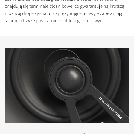
znajdują się terminale głośnikowe, co gwarantuje najkrótszą
możliwą drogę sygnału, a sprężynujące uchwyty zapewniają
solidne i trwałe połączenie z kablem głośnikowym.