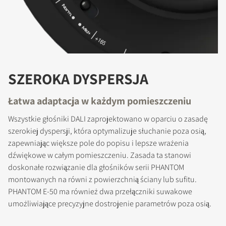
ZAREJESTRUJ SIĘ, ABY
SZEROKA DYSPERSJA
POBRAĆ
Łatwa adaptacja w każdym pomieszczeniu
Wypełnij formularz, aby uzyskać
Wszystkie głośniki DALI zaprojektowano w oparciu o zasadę
natychmiastowy dostęp do wszystkich
szerokiej dyspersji, która optymalizuje słuchanie poza osią,
zablokowanych plików do pobrania w
zapewniając większe pole do popisu i lepsze wrażenia
witrynie.
dźwiękowe w całym pomieszczeniu. Zasada ta stanowi
doskonałe rozwiązanie dla głośników serii PHANTOM
montowanych na równi z powierzchnią ściany lub sufitu.
PHANTOM E-50 ma również dwa przełączniki suwakowe
umożliwiające precyzyjne dostrojenie parametrów poza osią.