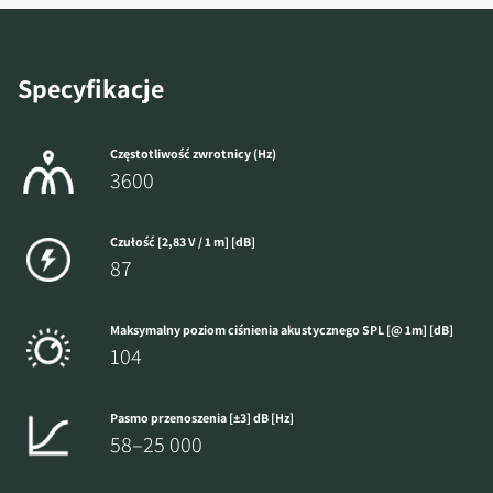
Specyfikacje
Częstotliwość zwrotnicy (Hz)
3600
Czułość [2,83 V / 1 m] [dB]
87
Maksymalny poziom ciśnienia akustycznego SPL [@ 1m] [dB]
104
Pasmo przenoszenia [±3] dB [Hz]
58–25 000