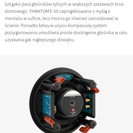
lub jako para głośników tylnych w większych zestawach kina
domowego. PHANTOM E-50 zaprojektowano z myślą o
montażu w suficie, lecz można go również zainstalować w
ścianie. Ponadto łatwy w użyciu kompasowy system
pozycjonowania umożliwia proste dostrojenie głośnika w celu
uzyskania jak najlepszego dźwięku.