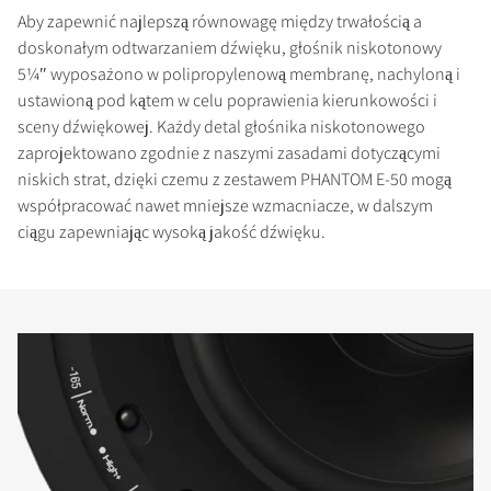
Aby zapewnić najlepszą równowagę między trwałością a
doskonałym odtwarzaniem dźwięku, głośnik niskotonowy
5¼″ wyposażono w polipropylenową membranę, nachyloną i
ustawioną pod kątem w celu poprawienia kierunkowości i
sceny dźwiękowej. Każdy detal głośnika niskotonowego
zaprojektowano zgodnie z naszymi zasadami dotyczącymi
niskich strat, dzięki czemu z zestawem PHANTOM E-50 mogą
współpracować nawet mniejsze wzmacniacze, w dalszym
ciągu zapewniając wysoką jakość dźwięku.
PORÓWNAJ PRODUKTY