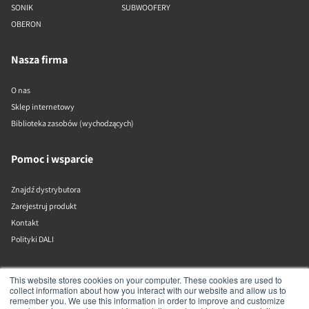
SONIK
SUBWOOFERY
OBERON
Nasza firma
O nas
Sklep internetowy
Biblioteka zasobów (wychodzących)
Pomoc i wsparcie
Znajdź dystrybutora
Zarejestruj produkt
Kontakt
Polityki DALI
DALI A/S
This website stores cookies on your computer. These cookies are used to
collect information about how you interact with our website and allow us to
remember you. We use this information in order to improve and customize
Dali Allé 1