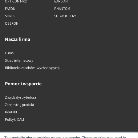
OPTICON MK2
GARDIAN
FAZON
PHANTOM
SONIK
SUBWOOFERY
OBERON
Nasza firma
O nas
Sklep internetowy
Biblioteka zasobów (wychodzących)
Pomoc i wsparcie
Znajdź dystrybutora
Zarejestruj produkt
Kontakt
Polityki DALI
DALI A/S
This website stores cookies on your computer. These cookies are used to