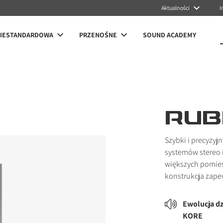
Aktualności
I
NIESTANDARDOWA
PRZENOŚNE
SOUND ACADEMY
RUB
Szybki i precyzy
systemów stereo 
większych pomies
konstrukcja zape
Ewolucja dz
KORE