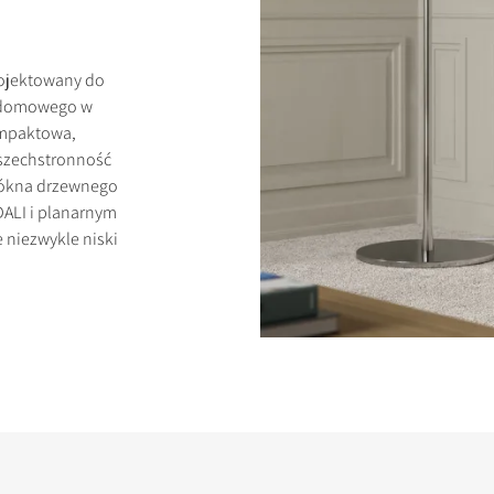
rojektowany do
a domowego w
ompaktowa,
KTY
wszechstronność
włókna drzewnego
DALI i planarnym
niezwykle niski