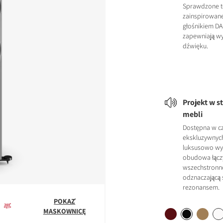
Sprawdzone t
zainspirowan
głośnikiem DA
zapewniają wy
dźwięku.
Projekt w s
mebli
Dostępna w c
ekskluzywnyc
luksusowo wy
obudowa łączy
wszechstronno
odznaczającą 
rezonansem.
POKAŻ
MASKOWNICĘ