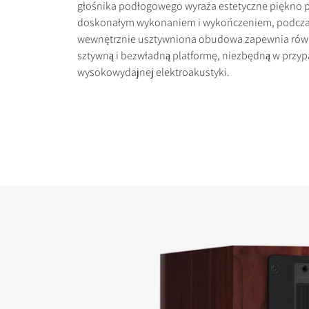
głośnika podłogowego wyraża estetyczne piękno 
doskonałym wykonaniem i wykończeniem, podcza
wewnętrznie usztywniona obudowa zapewnia równ
sztywną i bezwładną platformę, niezbędną w przy
wysokowydajnej elektroakustyki.