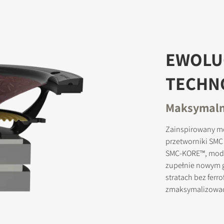
JESTRUJ SIĘ, ABY POBRAĆ
EWOLUC
ormularz, aby uzyskać natychmiastowy dostęp do wszystkich zabl
TECHN
pobrania w witrynie.
Maksymalna
Zainspirowany m
przetworniki SMC 
SMC-KORE™, modu
zupełnie nowym 
stratach bez ferr
zmaksymalizować 