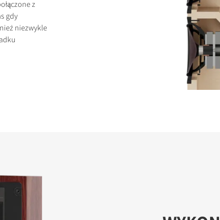
połączone z
s gdy
ież niezwykle
padku