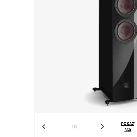
POKAŻ
360