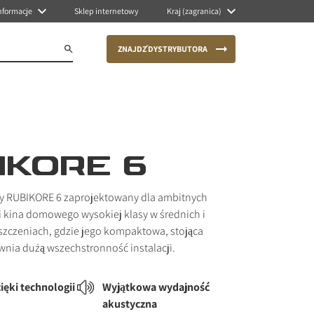
nformacje
Sklep internetowy
Kraj (zagranica)
ZNAJDŹ DYSTRYBUTORA
IKORE 6
jny RUBIKORE 6 zaprojektowany dla ambitnych
i kina domowego wysokiej klasy w średnich i
zczeniach, gdzie jego kompaktowa, stojąca
wnia dużą wszechstronność instalacji.
ięki technologii
Wyjątkowa wydajność
akustyczna