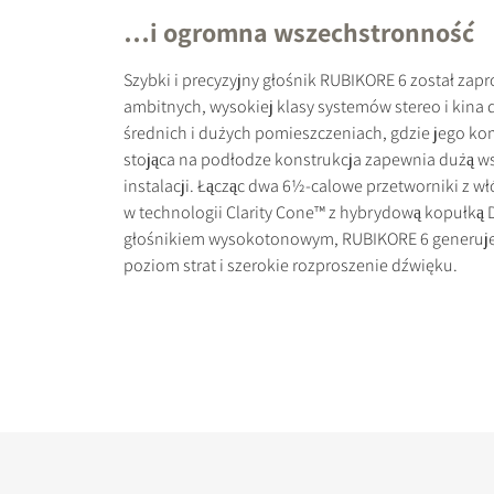
…i ogromna wszechstronność
Szybki i precyzyjny głośnik RUBIKORE 6 został zap
ambitnych, wysokiej klasy systemów stereo i kin
średnich i dużych pomieszczeniach, gdzie jego k
PORÓWNAJ PRODU
stojąca na podłodze konstrukcja zapewnia dużą 
instalacji. Łącząc dwa 6½-calowe przetworniki z 
w technologii Clarity Cone™ z hybrydową kopułką 
głośnikiem wysokotonowym, RUBIKORE 6 generuje 
poziom strat i szerokie rozproszenie dźwięku.