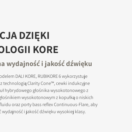
JA DZIĘKI
okowanych
OLOGII KORE
 wydajność i jakość dźwięku
odelem DALI KORE, RUBIKORE 6 wykorzystuje
z technologią Clarity Cone™, cewki indukcyjne
ł hybrydowego głośnika wysokotonowego z
głośnikiem wysokotonowym z kopułką o niskich
ofluidu oraz porty bass reflex Continuous-Flare, aby
wydajność i jakość dźwięku wysokiej klasy.