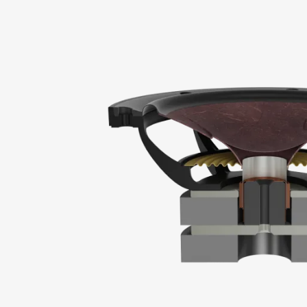
ZARE
Wypełnij f
plików do 