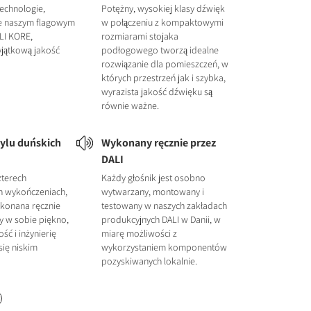
echnologie,
Potężny, wysokiej klasy dźwięk
e naszym flagowym
w połączeniu z kompaktowymi
LI KORE,
rozmiarami stojaka
jątkową jakość
podłogowego tworzą idealne
rozwiązanie dla pomieszczeń, w
których przestrzeń jak i szybka,
wyrazista jakość dźwięku są
równie ważne.
tylu duńskich
Wykonany ręcznie przez
DALI
zterech
Każdy głośnik jest osobno
h wykończeniach,
wytwarzany, montowany i
konana ręcznie
testowany w naszych zakładach
 w sobie piękno,
produkcyjnych DALI w Danii, w
ść i inżynierię
miarę możliwości z
się niskim
wykorzystaniem komponentów
pozyskiwanych lokalnie.