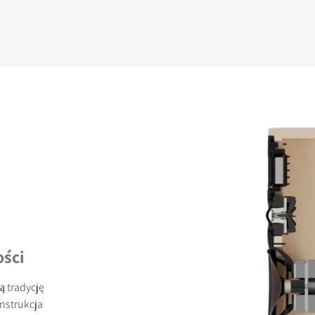
ości
 tradycję
nstrukcja