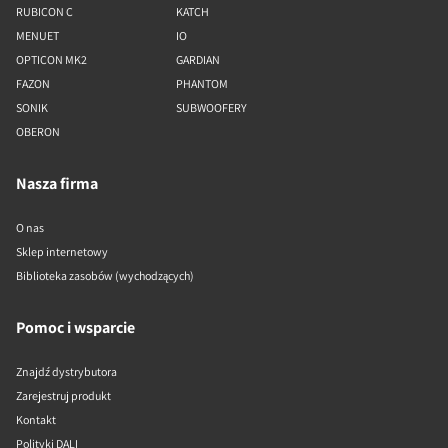
RUBICON C
KATCH
MENUET
IO
OPTICON MK2
GARDIAN
FAZON
PHANTOM
SONIK
SUBWOOFERY
OBERON
Nasza firma
O nas
Sklep internetowy
Biblioteka zasobów (wychodzących)
Pomoc i wsparcie
Znajdź dystrybutora
Zarejestruj produkt
Kontakt
Polityki DALI