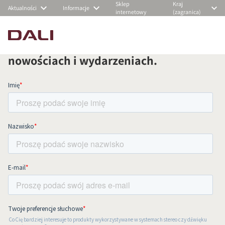
Sklep
Kraj
Aktualności
Informacje
internetowy
(zagranica)
Zapisz się do naszego newslettera i na
bieżąco otrzymuj informacje o
nowościach i wydarzeniach.
PORÓWNAJ PRODUKTY