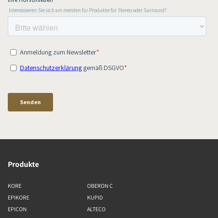
Produkte
KORE
OBERON C
EPIKORE
KUPID
EPICON
ALTECO