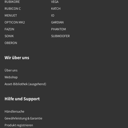
RUBIKORE
VEGA
RUBICON C
KATCH
MENUET
IO
OPTICON MK2
GARDIAN
FAZON
PHANTOM
SONIK
SUBWOOFER
OBERON
Wir über uns
Über uns
Webshop
Asset-Bibliothek (ausgehend)
Hilfe und Support
Händlersuche
Gewährleistung & Garantie
Produkt registrieren