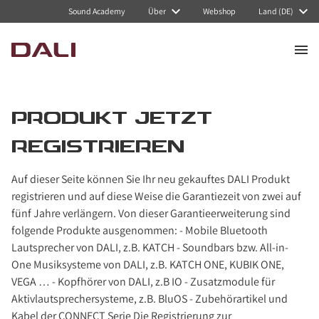
Sound Academy
Über
Webshop
Land (DE)
PRODUKT JETZT
REGISTRIEREN
Auf dieser Seite können Sie Ihr neu gekauftes DALI Produkt
registrieren und auf diese Weise die Garantiezeit von zwei auf
fünf Jahre verlängern. Von dieser Garantieerweiterung sind
folgende Produkte ausgenommen: - Mobile Bluetooth
Lautsprecher von DALI, z.B. KATCH - Soundbars bzw. All-in-
One Musiksysteme von DALI, z.B. KATCH ONE, KUBIK ONE,
VEGA … - Kopfhörer von DALI, z.B IO - Zusatzmodule für
Aktivlautsprechersysteme, z.B. BluOS - Zubehörartikel und
Kabel der CONNECT Serie Die Registrierung zur