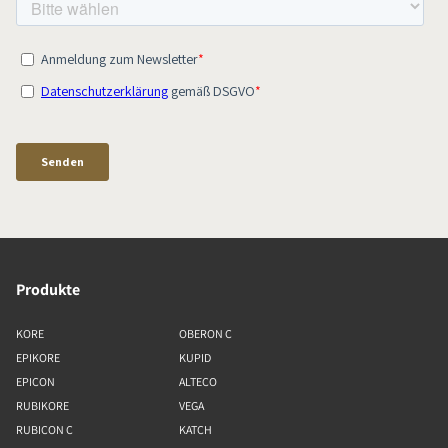
Produkte
KORE
OBERON C
EPIKORE
KUPID
EPICON
ALTECO
RUBIKORE
VEGA
RUBICON C
KATCH