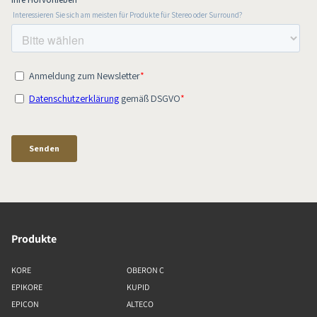
Produkte
KORE
OBERON C
EPIKORE
KUPID
EPICON
ALTECO