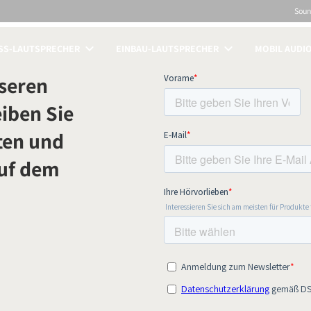
Sou
SS-LAUTSPRECHER
EINBAU-LAUTSPRECHER
MOBIL AUDI
ICHEN
seren
iben Sie
ten und
auf dem