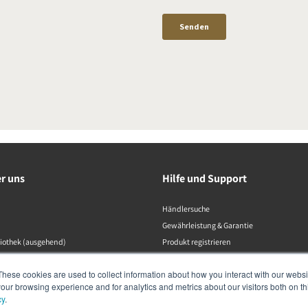
er uns
Hilfe und Support
Händlersuche
Gewährleistung & Garantie
liothek (ausgehend)
Produkt registrieren
Kontaktaufnahme
These cookies are used to collect information about how you interact with our webs
Konformitätserklärungen
our browsing experience and for analytics and metrics about our visitors both on th
Datenschutzrichtlinie
cy
.
Produktkatalog