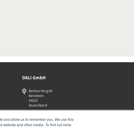
DALI GmbH
Berliner Ring 89
Bensheim
64625
Deutschland
06251-8079010
ite and allow us to remember you. We use this
is website and other media. To find out more