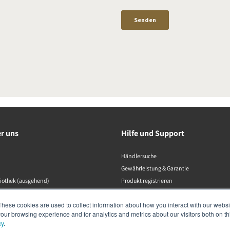
er uns
Hilfe und Support
Händlersuche
Gewährleistung & Garantie
liothek (ausgehend)
Produkt registrieren
Kontaktaufnahme
These cookies are used to collect information about how you interact with our webs
Konformitätserklärungen
our browsing experience and for analytics and metrics about our visitors both on th
Datenschutzrichtlinie
cy
.
Produktkatalog