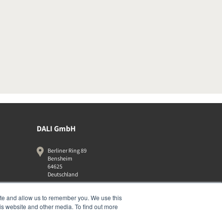
DALI GmbH
Berliner Ring 89
Bensheim
64625
Deutschland
06251-8079010
ite and allow us to remember you. We use this
is website and other media. To find out more