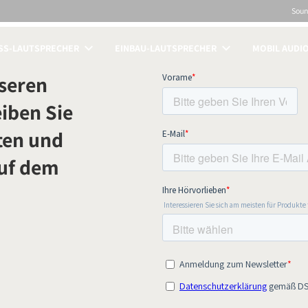
Sou
SS-LAUTSPRECHER
EINBAU-LAUTSPRECHER
MOBIL AUDI
ICHEN
seren
iben Sie
ten und
auf dem