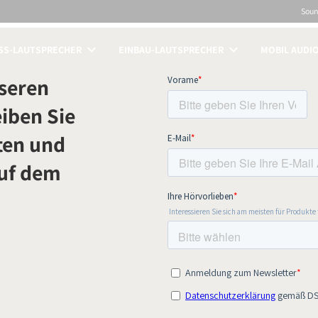
Sou
SS-LAUTSPRECHER
EINBAU-LAUTSPRECHER
MOBIL AUDI
ICHEN
seren
iben Sie
ten und
auf dem