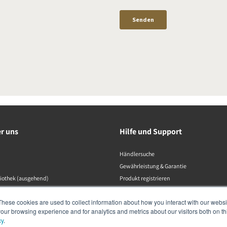
er uns
Hilfe und Support
Händlersuche
Gewährleistung & Garantie
liothek (ausgehend)
Produkt registrieren
Kontaktaufnahme
These cookies are used to collect information about how you interact with our webs
Konformitätserklärungen
our browsing experience and for analytics and metrics about our visitors both on th
Datenschutzrichtlinie
cy
.
Produktkatalog