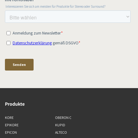
Produkte
KORE
OBERON C
EPIKORE
KUPID
EPICON
ALTECO