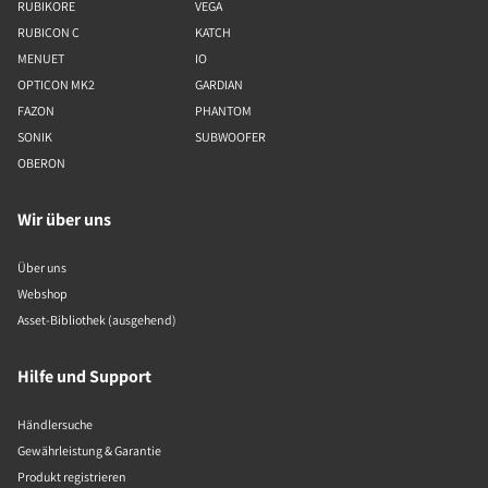
RUBIKORE
VEGA
RUBICON C
KATCH
MENUET
IO
OPTICON MK2
GARDIAN
FAZON
PHANTOM
SONIK
SUBWOOFER
OBERON
Wir über uns
Über uns
Webshop
Asset-Bibliothek (ausgehend)
Hilfe und Support
Händlersuche
Gewährleistung & Garantie
Produkt registrieren