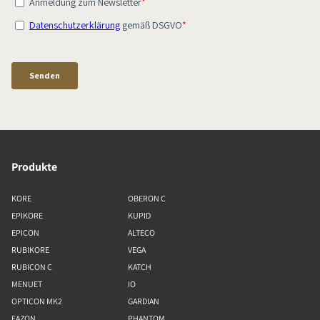
Produkte
KORE
OBERON C
EPIKORE
KUPID
EPICON
ALTECO
RUBIKORE
VEGA
RUBICON C
KATCH
MENUET
IO
OPTICON MK2
GARDIAN
FAZON
PHANTOM