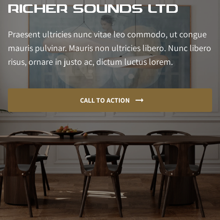
RICHER SOUNDS LTD
Praesent ultricies nunc vitae leo commodo, ut congue
mauris pulvinar. Mauris non ultricies libero. Nunc libero
risus, ornare in justo ac, dictum luctus lorem.
CALL TO ACTION