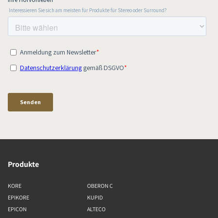
Produkte
KORE
OBERON C
EPIKORE
KUPID
EPICON
ALTECO