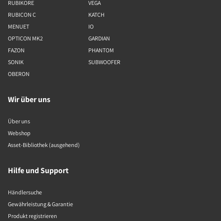
RUBIKORE
VEGA
RUBICON C
KATCH
MENUET
IO
OPTICON MK2
GARDIAN
FAZON
PHANTOM
SONIK
SUBWOOFER
OBERON
Wir über uns
Über uns
Webshop
Asset-Bibliothek (ausgehend)
Hilfe und Support
Händlersuche
Gewährleistung & Garantie
Produkt registrieren