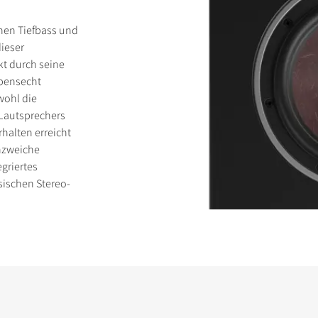
chen Tiefbass und
dieser
kt durch seine
ebensecht
wohl die
ICHEN
 Lautsprechers
halten erreicht
enzweiche
griertes
sischen Stereo-