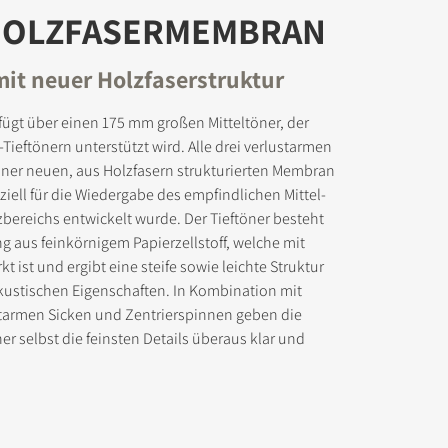
HOLZFASERMEMBRAN
mit neuer Holzfaserstruktur
fügt über einen 175 mm großen Mitteltöner, der
ad-Dateien
ieftönern unterstützt wird. Alle drei verlustarmen
einer neuen, aus Holzfasern strukturierten Membran
eziell für die Wiedergabe des empfindlichen Mittel-
bereichs entwickelt wurde. Der Tieftöner besteht
g aus feinkörnigem Papierzellstoff, welche mit
kt ist und ergibt eine steife sowie leichte Struktur
akustischen Eigenschaften. In Kombination mit
tarmen Sicken und Zentrierspinnen geben die
r selbst die feinsten Details überaus klar und