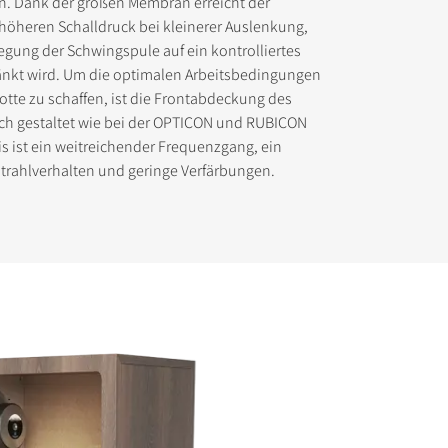
. Dank der großen Membran erreicht der
höheren Schalldruck bei kleinerer Auslenkung,
gung der Schwingspule auf ein kontrolliertes
nkt wird. Um die optimalen Arbeitsbedingungen
lotte zu schaffen, ist die Frontabdeckung des
ch gestaltet wie bei der OPTICON und RUBICON
is ist ein weitreichender Frequenzgang, ein
strahlverhalten und geringe Verfärbungen.