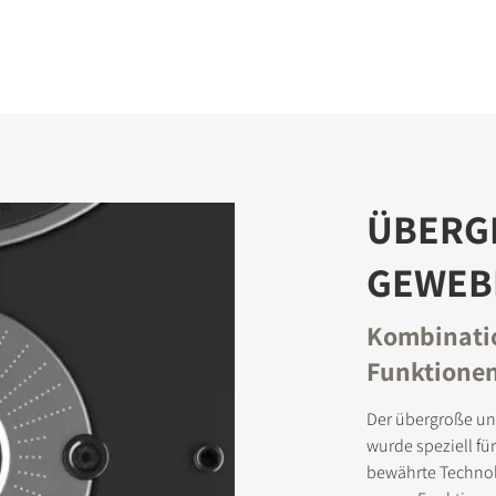
ÜBERG
GEWEB
Kombinati
Funktione
Der übergroße un
wurde speziell fü
bewährte Technol