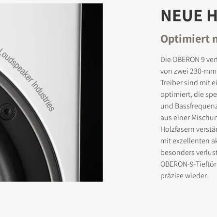
NEUE 
Optimiert 
DOWNLOAD REGISTRIEREN
Die OBERON 9 ver
 das Formular aus, um sofortigen Zugriff auf alle gesperrten Downlo
von zwei 230-mm-T
bsite zu erhalten.
Treiber sind mit 
optimiert, die sp
und Bassfrequenz
aus einer Mischun
Holzfasern verstär
mit exzellenten 
besonders verlus
OBERON-9-Tieftöne
präzise wieder.