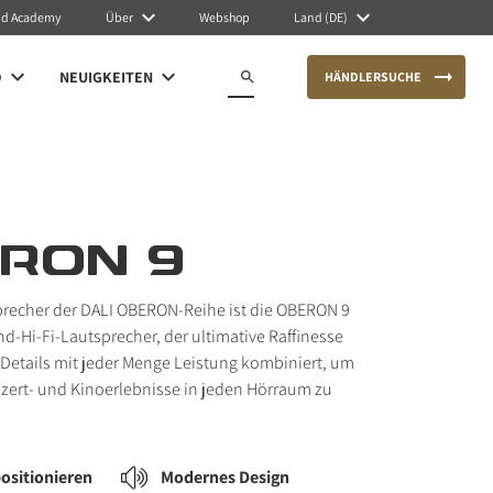
nd Academy
Über
Webshop
Land (DE)
O
NEUIGKEITEN
HÄNDLERSUCHE
RON 9
sprecher der DALI OBERON-Reihe ist die OBERON 9
nd-Hi-Fi-Lautsprecher, der ultimative Raffinesse
Details mit jeder Menge Leistung kombiniert, um
zert- und Kinoerlebnisse in jeden Hörraum zu
positionieren
Modernes Design