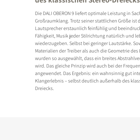
Die DALI OBERON 9 liefert optimale Leistung in Sa
Großraumklang. Trotz seiner stattlichen Größe ist 
Lautsprecher erstaunlich feinfühlig und beeindruc
Fähigkeit, Musik jeder Stilrichtung natürlich und l
wiederzugeben. Selbst bei geringer Lautstärke. So
PRODUKTE VERGLE
Materialien der Treiber als auch die Geometrie des
wurden so ausgewählt, dass ein breites Abstrahlver
wird. Das gleiche Prinzip wird auch bei der Frequ
angewendet. Das Ergebnis: ein wahnsinnig gut inte
Klangerlebnis – selbst deutlich außerhalb des klas
Dreiecks.