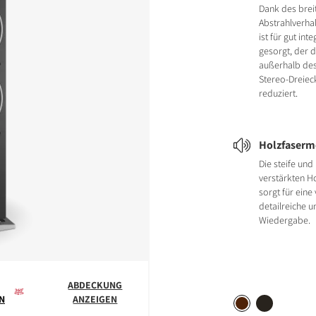
Dank des brei
Abstrahlverha
ist für gut in
gesorgt, der d
außerhalb des
Stereo-Dreiec
reduziert.
Holzfaser
Die steife und
verstärkten 
sorgt für eine
detailreiche 
Wiedergabe.
ABDECKUNG
N
ANZEIGEN