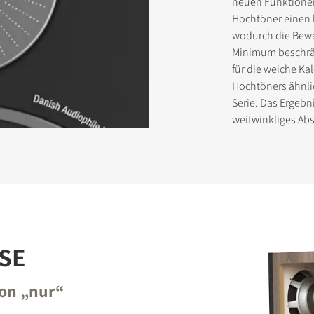
neuen Funktionen
Hochtöner einen 
wodurch die Bewe
Minimum beschrä
für die weiche Ka
Hochtöners ähnli
Serie. Das Ergebn
weitwinkliges Ab
SE
von „nur“