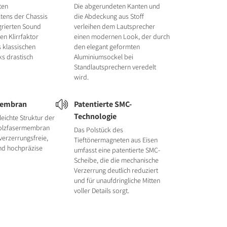
ten
Die abgerundeten Kanten und
ltens der Chassis
die Abdeckung aus Stoff
tegrierten Sound
verleihen dem Lautsprecher
en Klirrfaktor
einen modernen Look, der durch
 klassischen
den elegant geformten
ks drastisch
Aluminiumsockel bei
Standlautsprechern veredelt
wird.
membran
Patentierte SMC-
Technologie
 leichte Struktur der
Holzfasermembran
Das Polstück des
 verzerrungsfreie,
Tieftönermagneten aus Eisen
und hochpräzise
umfasst eine patentierte SMC-
Scheibe, die die mechanische
Verzerrung deutlich reduziert
und für unaufdringliche Mitten
voller Details sorgt.