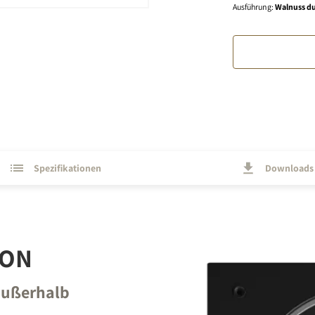
Ausführung
:
Walnuss du
Spezifikationen
Downloads
ION
 außerhalb