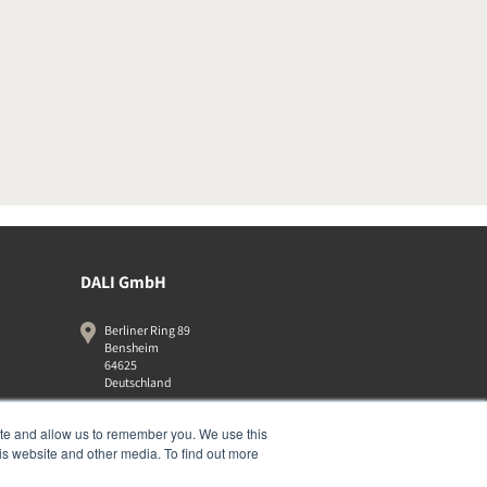
DALI GmbH
Berliner Ring 89
Bensheim
64625
Deutschland
06251-8079010
ite and allow us to remember you. We use this
is website and other media. To find out more