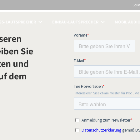
Sou
SS-LAUTSPRECHER
EINBAU-LAUTSPRECHER
MOBIL AUDI
ICHEN
seren
iben Sie
ten und
auf dem