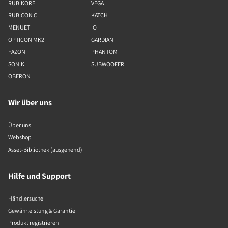
RUBIKORE
VEGA
RUBICON C
KATCH
MENUET
IO
OPTICON MK2
GARDIAN
FAZON
PHANTOM
SONIK
SUBWOOFER
OBERON
Wir über uns
Über uns
Webshop
Asset-Bibliothek (ausgehend)
Hilfe und Support
Händlersuche
Gewährleistung & Garantie
Produkt registrieren