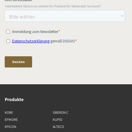
Produkte
KORE
OBERON C
EPIKORE
KUPID
EPICON
ALTECO