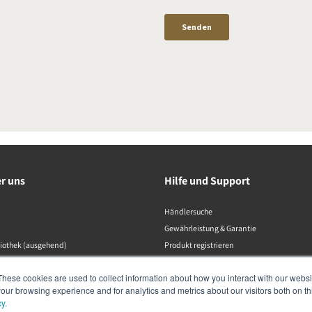
er uns
Hilfe und Support
Händlersuche
Gewährleistung & Garantie
liothek (ausgehend)
Produkt registrieren
Kontaktaufnahme
These cookies are used to collect information about how you interact with our webs
Konformitätserklärungen
our browsing experience and for analytics and metrics about our visitors both on th
Datenschutzrichtlinie
cy
.
Produktkatalog