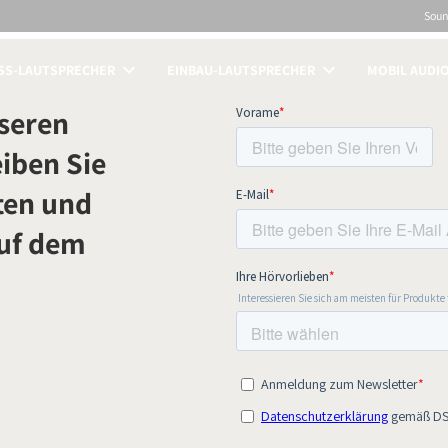
Sou
SS-LAUTSPRECHER
EINBAU-LAUTSPRECHER
MOBIL AUDI
ICHEN
seren
iben Sie
ten und
auf dem