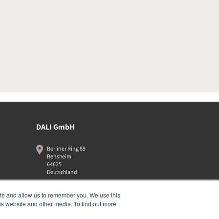
DALI GmbH
Berliner Ring 89
Bensheim
64625
Deutschland
06251-8079010
ite and allow us to remember you. We use this
is website and other media. To find out more