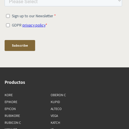
Productos
KORE
OBERON C
EPIKORE
KUPID
EPICON
ALTECO
RUBIKORE
VEGA
RUBICON C
KATCH