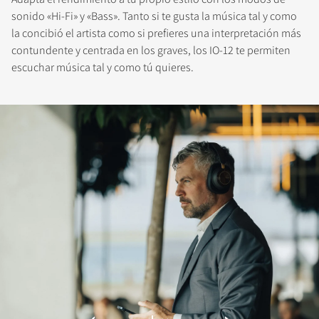
sonido «Hi-Fi» y «Bass». Tanto si te gusta la música tal y como
la concibió el artista como si prefieres una interpretación más
COMPARAR PRODUCTOS
contundente y centrada en los graves, los IO-12 te permiten
escuchar música tal y como tú quieres.
REGÍSTRATE PARA