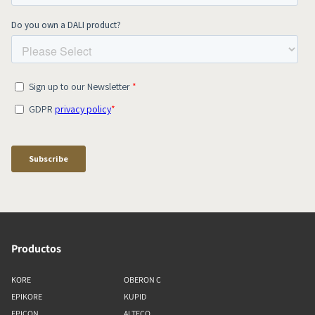
Productos
KORE
OBERON C
EPIKORE
KUPID
EPICON
ALTECO