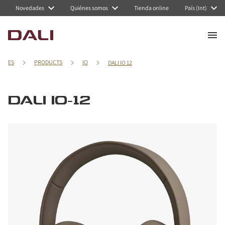
Novedades
Quiénes somos
Tienda online
País (Int)
ES
PRODUCTS
IO
DALI IO 12
DALI IO-12