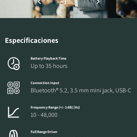
DESCARGAR
Rellena el formulario de registro y accede al
instante a todos los archivos para descargar
bloqueados de nuestra web.
Especificaciones
Battery Playback Time
Up to 35 hours
Connection Input
Bluetooth® 5.2, 3.5 mm mini jack, USB-C
Frequency Range [+/- 3 dB] [Hz]
10 - 48,000
Full Range Driver