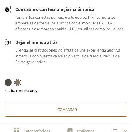
Con cable o con tecnología inalámbrica
Tanto si los conectas por cable a tu equipo Hi-Fi como si los
emparejas de forma inalámbrica con el móvil, los DALI IO-12
ofrecen un asombroso sonido Hi-Fi, los utilices como los utilices.
Dejar el mundo atrás
Silencia las distracciones y disfruta de una experiencia auditiva
inmersiva con nuestra cancelación activa de ruido audiófila de
última generación.
Finalizar
:
Mocha Grey
COMPARAR
Características
Imágenes
Espec