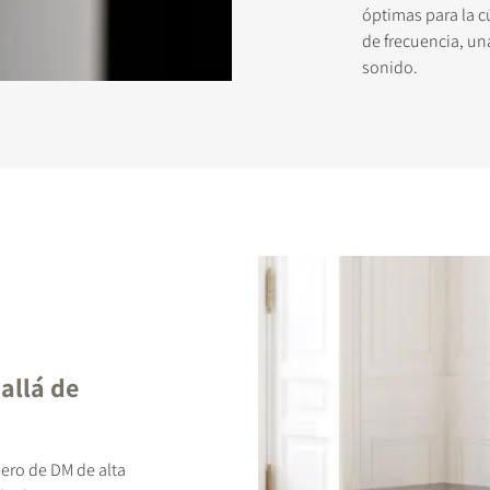
óptimas para la c
de frecuencia, un
sonido.
allá de
lero de DM de alta