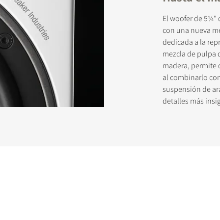
El woofer de 5¼"
con una nueva me
dedicada a la re
STRATE PARA DESCARGAR
mezcla de pulpa d
madera, permite d
formulario de registro y accede al instante a todos los archivos para
al combinarlo co
s de nuestra web.
suspensión de ar
detalles más insig