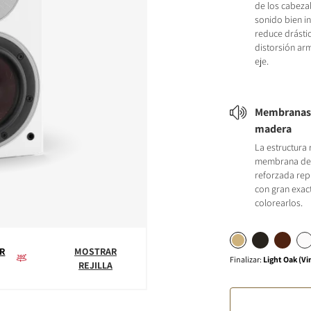
de los cabeza
sonido bien i
reduce drásti
distorsión ar
eje.
Membranas 
madera
La estructura r
membrana de 
reforzada rep
con gran exact
colorearlos.
R
MOSTRAR
Finalizar
:
Light Oak (Vi
REJILLA