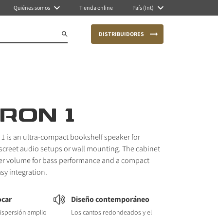
Quiénes somos
Tienda online
País (Int)
DISTRIBUIDORES
RON 1
 is an ultra-compact bookshelf speaker for
screet audio setups or wall mounting. The cabinet
ner volume for bass performance and a compact
sy integration.
ocar
Diseño contemporáneo
dispersión amplio
Los cantos redondeados y el