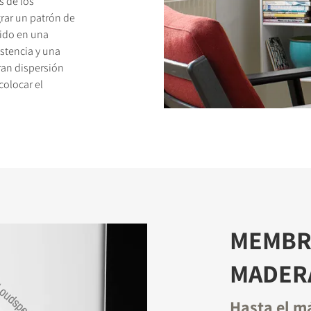
s de los
rar un patrón de
nido en una
stencia y una
ran dispersión
colocar el
TOS
MEMBRA
MADER
Hasta el m