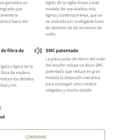
les garantiza un
tejido de la rejilla dotan a este
ntegrado que
modelo de una estética más
camente la
ligera y contemporánea, que se
mónica fuera del
ve realzada por la elegante base
de aluminio de las versiones de
suelo.
de fibra de
SMC patentado
La pieza polar de hierro del imán
del woofer incluye un disco SMC
ígida y ligera de la
patentado que reduce en gran
fibra de madera
medida la distorsión mecánica
roduce los detalles
para conseguir unos medios
itud y sin
relajados y mucho detalle.
nyl)
COMPARAR