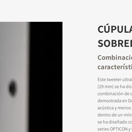
CÚPUL
SOBRE
Combinació
caracterís
Este tweeter ultr
(29 mm) se ha dis
combinación de ca
demostrada en DA
acústica y menos 
dentro de un míni
se ha diseñado co
series OPTICON y