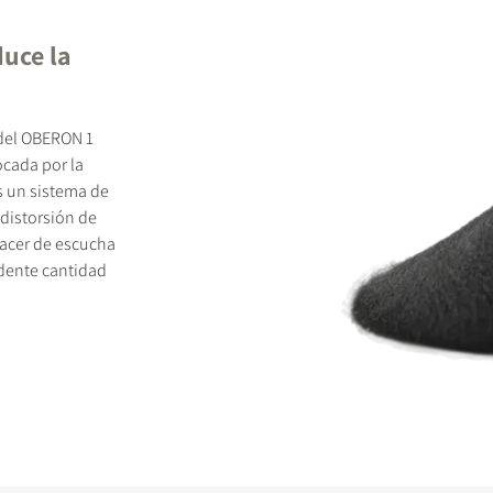
uce la
 del OBERON 1
cada por la
es un sistema de
distorsión de
lacer de escucha
dente cantidad