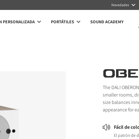
Novedades
N PERSONALIZADA
PORTÁTILES
SOUND ACADEMY
OBE
The DALI OBERON 1
smaller rooms, di
size balances in
appearance for ea
Fácil de col
El patrón de 