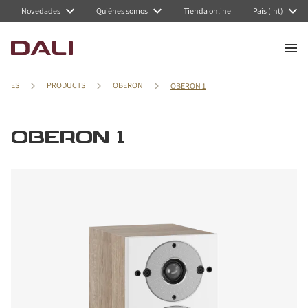
Novedades
Quiénes somos
Tienda online
País (Int)
ES
PRODUCTS
OBERON
OBERON 1
OBERON 1