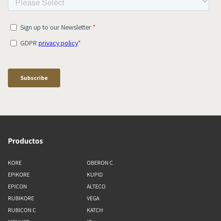
Productos
KORE
OBERON C
EPIKORE
KUPID
EPICON
ALTECO
RUBIKORE
VEGA
RUBICON C
KATCH