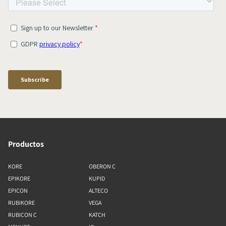
Productos
KORE
OBERON C
EPIKORE
KUPID
EPICON
ALTECO
RUBIKORE
VEGA
RUBICON C
KATCH