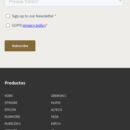
Productos
KORE
OBERON C
EPIKORE
KUPID
EPICON
ALTECO
RUBIKORE
VEGA
RUBICON C
KATCH