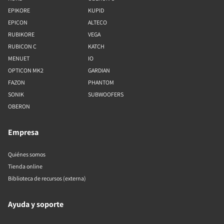
EPIKORE
KUPID
EPICON
ALTECO
RUBIKORE
VEGA
RUBICON C
KATCH
MENUET
IO
OPTICON MK2
GARDIAN
FAZON
PHANTOM
SONIK
SUBWOOFERS
OBERON
Empresa
Quiénes somos
Tienda online
Biblioteca de recursos (externa)
Ayuda y soporte