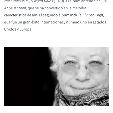
the Lines
(1975) y
Night Rains
(1979). El álbum anterior incluía
At Seventeen
, que se ha convertido en la melodía
característica de Ian. El segundo álbum incluía
Fly Too High
,
que fue un gran éxito internacional y número uno en Estados
Unidos y Europa.