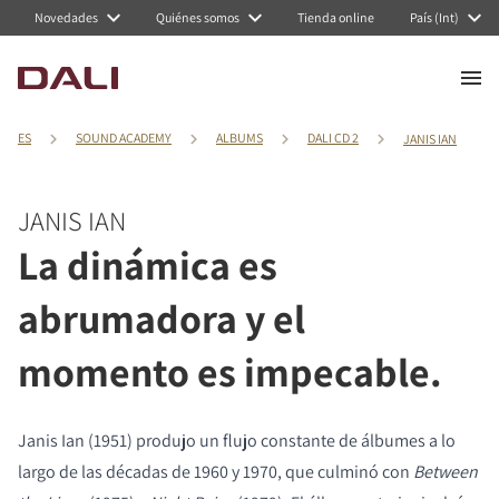
Novedades
Quiénes somos
Tienda online
País (Int)
ES
SOUND ACADEMY
ALBUMS
DALI CD 2
JANIS IAN
JANIS IAN
La dinámica es
abrumadora y el
momento es impecable.
Janis Ian (1951) produjo un flujo constante de álbumes a lo
largo de las décadas de 1960 y 1970, que culminó con
Between