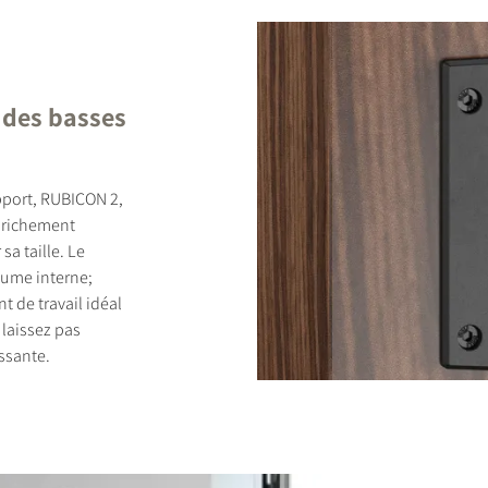
t des basses
upport, RUBICON 2,
s richement
sa taille. Le
lume interne;
 de travail idéal
 laissez pas
issante.