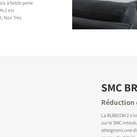
ois à faible perte
N 2 est
t, Noir Très
DUITS
SMC B
Réduction 
La RUBICON 2 s‘in
sur le SMC introd
atteignons une di