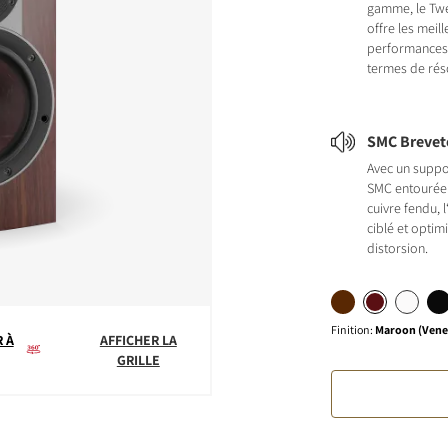
gamme, le Tw
offre les meil
performances 
termes de rés
SMC Brevet
Avec un suppor
SMC entourée
cuivre fendu, 
ciblé et optim
distorsion.
Finition
:
Maroon (Vene
 À
AFFICHER LA
GRILLE