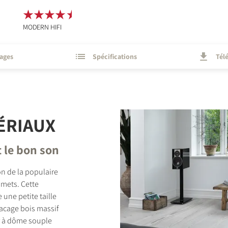
MODERN HIFI
ages
Spécifications
Tél
ÉRIAUX
t le bon son
n de la populaire
mets. Cette
 une petite taille
lacage bois massif
er à dôme souple