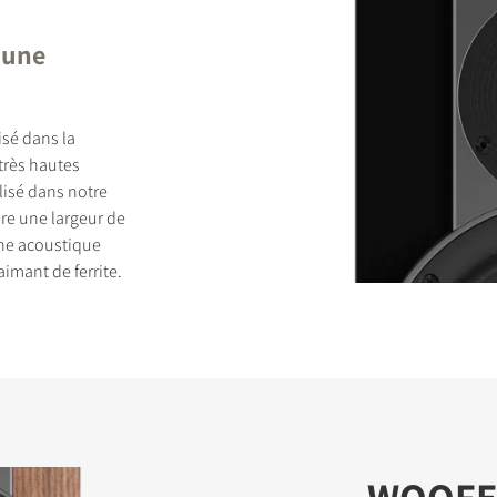
 une
isé dans la
très hautes
lisé dans notre
re une largeur de
ne acoustique
aimant de ferrite.
WOOFER