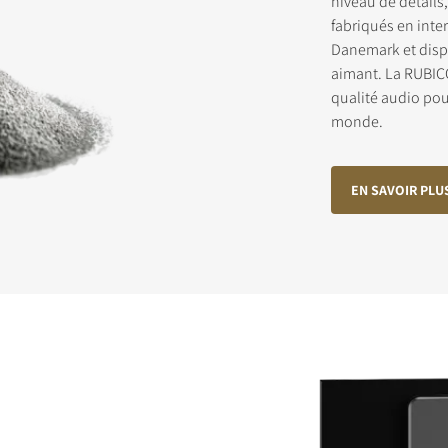
niveau de détails
fabriqués en inte
Danemark et disp
RIVEZ-VOUS POUR ACCÉDER AUX
aimant. La RUBIC
qualité audio pou
CHARGEMENTS
monde.
 ce formulaire pour accéder directement à tous les fichiers en télé
 de notre site Web.
EN SAVOIR PLU