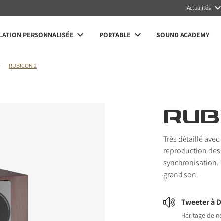
Actualités
LATION PERSONNALISÉE
PORTABLE
SOUND ACADEMY
RUBICON 2
RUB
Très détaillé ave
reproduction des 
synchronisation. L
grand son.
Tweeter à 
Héritage de no