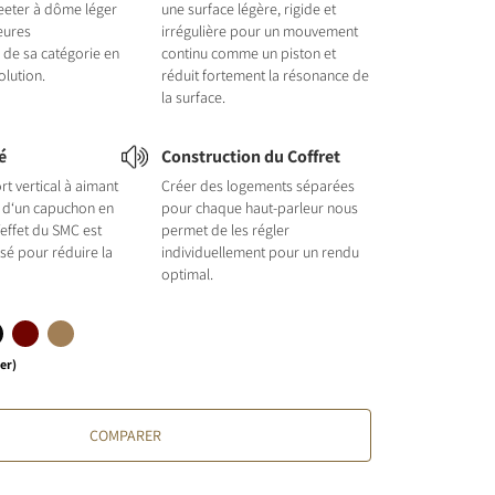
eeter à dôme léger
une surface légère, rigide et
leures
irrégulière pour un mouvement
de sa catégorie en
continu comme un piston et
olution.
réduit fortement la résonance de
la surface.
é
Construction du Coffret
t vertical à aimant
Créer des logements séparées
 d‘un capuchon en
pour chaque haut-parleur nous
l‘effet du SMC est
permet de les régler
isé pour réduire la
individuellement pour un rendu
optimal.
er)
COMPARER