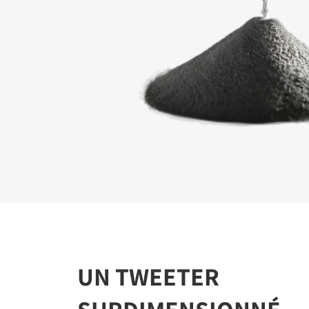
INSC
TÉLÉ
Remplissez
verrouillés
UN TWEETER