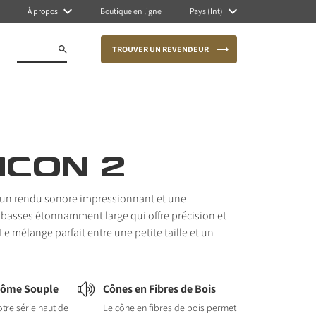
À propos
Boutique en ligne
Pays (Int)
TROUVER UN REVENDEUR
ICON 2
c un rendu sonore impressionnant et une
basses étonnamment large qui offre précision et
e mélange parfait entre une petite taille et un
Dôme Souple
Cônes en Fibres de Bois
tre série haut de
Le cône en fibres de bois permet