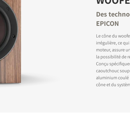
Des technol
EPICON
Le cône du woofer
irrégulière, ce qu
moteur, assure u
la possibilité de 
Conçu spécifique
caoutchouc soupl
aluminium coulé p
cône et du systè