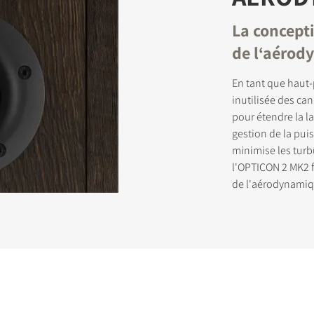
La concept
RIVEZ-VOUS POUR ACCÉDER AUX
de l‘aéro
CHARGEMENTS
En tant que haut-p
inutilisée des ca
 ce formulaire pour accéder directement à tous les fichiers en télé
pour étendre la l
 de notre site Web.
gestion de la pui
minimise les turb
l'OPTICON 2 MK2 f
de l'aérodynamiq