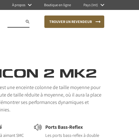
À propos
Boutique en ligne
Pays (Int)
TROUVER UN REVENDEUR
ICON 2 MK2
est une enceinte colonne de taille moyenne pour
te de taille réduite à moyenne, où il aura la place
e démontrer ses performances dynamiques et
inies.
é
Ports Bass-Reflex
 à aimant SMC
Les ports bass-reflex à double