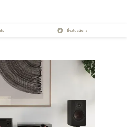
nts
Évaluations