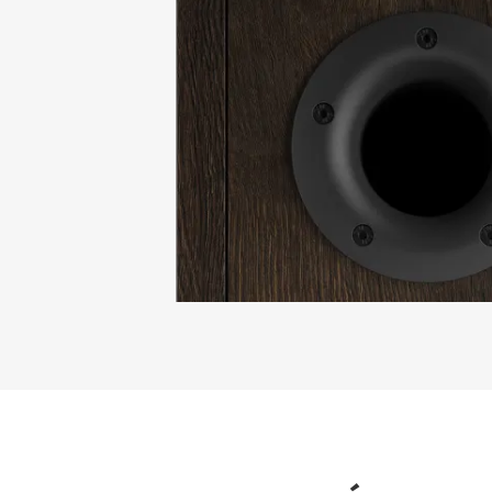
INSC
TÉLÉ
Remplissez
verrouillés