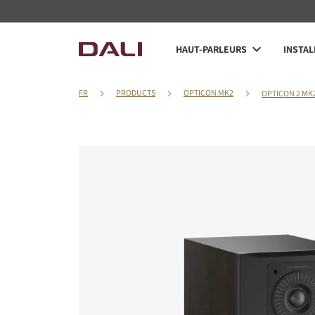
HAUT-PARLEURS
INSTAL
FR
PRODUCTS
OPTICON MK2
OPTICON 2 MK