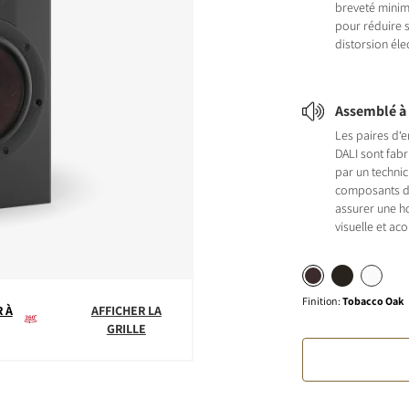
breveté minimi
pour réduire s
distorsion éle
Assemblé à 
Les paires d‘e
DALI sont fabr
par un technic
composants d
assurer une 
visuelle et ac
Finition
:
Tobacco Oak
 À
AFFICHER LA
GRILLE