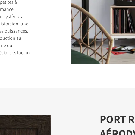
petites à
ormance
un système à
distorsion, une
es puissances.
oduction au
DUITS
rne ou
écialisés locaux
PORT R
AÉROD