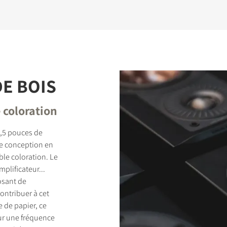
E BOIS
e coloration
,5 pouces de
de conception en
ible coloration. Le
plificateur...
osant de
ntribuer à cet
e de papier, ce
ur une fréquence