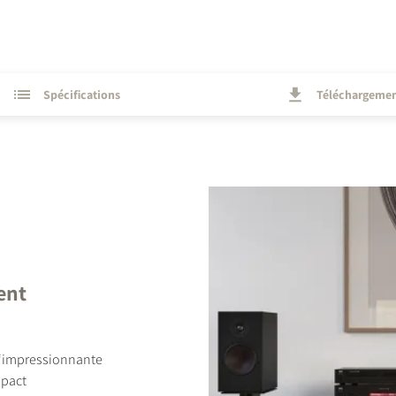
Spécifications
Téléchargeme
ent
l‘impressionnante
mpact