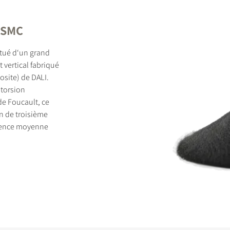
c SMC
itué d‘un grand
 vertical fabriqué
site) de DALI.
storsion
de Foucault, ce
n de troisième
quence moyenne