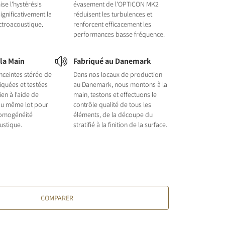
se l‘hystérésis
évasement de l‘OPTICON MK2
ignificativement la
réduisent les turbulences et
ctroacoustique.
renforcent efficacement les
performances basse fréquence.
la Main
Fabriqué au Danemark
nceintes stéréo de
Dans nos locaux de production
iquées et testées
au Danemark, nous montons à la
ien à l‘aide de
main, testons et effectuons le
u même lot pour
contrôle qualité de tous les
homogénéité
éléments, de la découpe du
oustique.
stratifié à la finition de la surface.
COMPARER