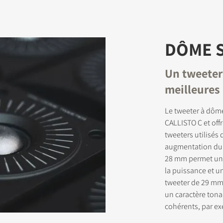
DÔME 
Un tweeter
meilleures
Le tweeter à dôme
CALLISTO C et off
tweeters utilisés 
augmentation du 
28 mm permet une 
la puissance et 
tweeter de 29 mm 
un caractère tona
cohérents, par ex