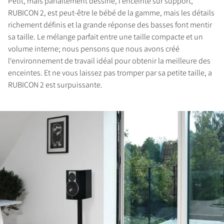
Petit, mais parfaitement dessiné, l‘enceinte sur support,
COMPARER LES PRODUITS
RUBICON 2, est peut-être le bébé de la gamme, mais les détails
richement définis et la grande réponse des basses font mentir
sa taille. Le mélange parfait entre une taille compacte et un
volume interne; nous pensons que nous avons créé
l‘environnement de travail idéal pour obtenir la meilleure des
enceintes. Et ne vous laissez pas tromper par sa petite taille, a
RUBICON 2 est surpuissante.
INSCRIVEZ-VOUS POUR
ACCÉDER AUX