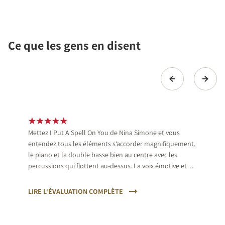
Ce que les gens en disent
Mettez I Put A Spell On You de Nina Simone et vous
entendez tous les éléments s‘accorder magnifiquement,
le piano et la double basse bien au centre avec les
percussions qui flottent au-dessus. La voix émotive et
expressive de cette chanteuse s‘harmonise
chaleureusement, puis le saxophone arrive pour
LIRE L‘ÉVALUATION COMPLÈTE
ponctuer le calme relatif de son ton brut naturel.