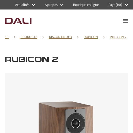
Actualités
À propos
Boutique en ligne
Pays (Int)
FR
PRODUCTS
DISCONTINUED
RUBICON
RUBICON 2
RUBICON 2