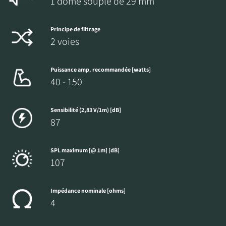
1 dôme souple de 29 mm
Principe de filtrage
2 voies
Puissance amp. recommandée [watts]
40 - 150
Sensibilité (2,83 V/1m) [dB]
87
SPL maximum [@ 1m] [dB]
107
Impédance nominale [ohms]
4