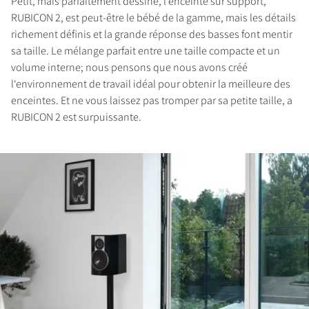
Petit, mais parfaitement dessiné, l‘enceinte sur support,
COMPARER LES PRODUITS
RUBICON 2, est peut-être le bébé de la gamme, mais les détails
richement définis et la grande réponse des basses font mentir
sa taille. Le mélange parfait entre une taille compacte et un
volume interne; nous pensons que nous avons créé
l‘environnement de travail idéal pour obtenir la meilleure des
enceintes. Et ne vous laissez pas tromper par sa petite taille, a
RUBICON 2 est surpuissante.
INSCRIVEZ-VOUS POUR
ACCÉDER AUX