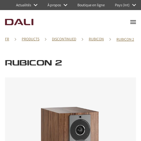
Actualités
À propos
Boutique en ligne
Pays (Int)
FR
PRODUCTS
DISCONTINUED
RUBICON
RUBICON 2
RUBICON 2