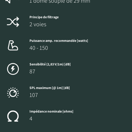
1 dôme souple de 29 mm
Principe de filtrage
2 voies
Puissance amp. recommandée [watts]
40 - 150
Sensibilité (2,83 V/1m) [dB]
87
SPL maximum [@ 1m] [dB]
107
Impédance nominale [ohms]
4