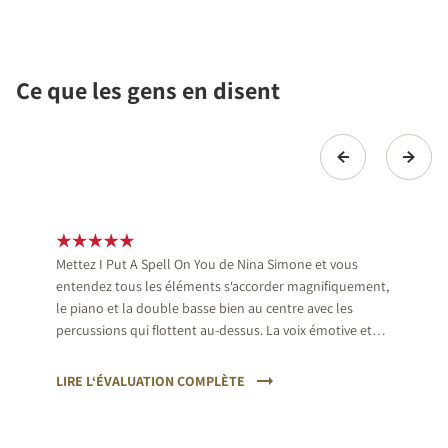
Ce que les gens en disent
Mettez I Put A Spell On You de Nina Simone et vous
entendez tous les éléments s‘accorder magnifiquement,
le piano et la double basse bien au centre avec les
percussions qui flottent au-dessus. La voix émotive et
expressive de cette chanteuse s‘harmonise
chaleureusement, puis le saxophone arrive pour
LIRE L‘ÉVALUATION COMPLÈTE
ponctuer le calme relatif de son ton brut naturel.