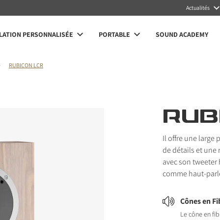
Actualités
LATION PERSONNALISÉE
PORTABLE
SOUND ACADEMY
RUBICON LCR
RUB
Il offre une larg
de détails et une
avec son tweeter h
comme haut-parleu
Cônes en Fi
Le cône en fi