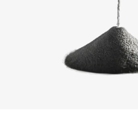
INSC
TÉLÉ
Remplissez
verrouillés