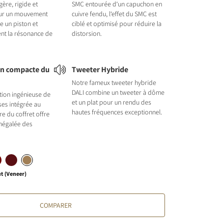
gère, rigide et
SMC entourée d‘un capuchon en
our un mouvement
cuivre fendu, l‘effet du SMC est
 un piston et
ciblé et optimisé pour réduire la
ent la résonance de
distorsion.
on compacte du
Tweeter Hybride
Notre fameux tweeter hybride
DALI combine un tweeter à dôme
tion ingénieuse de
et un plat pour un rendu des
ses intégrée au
hautes fréquences exceptionnel.
e du coffret offre
négalée des
t (Veneer)
COMPARER