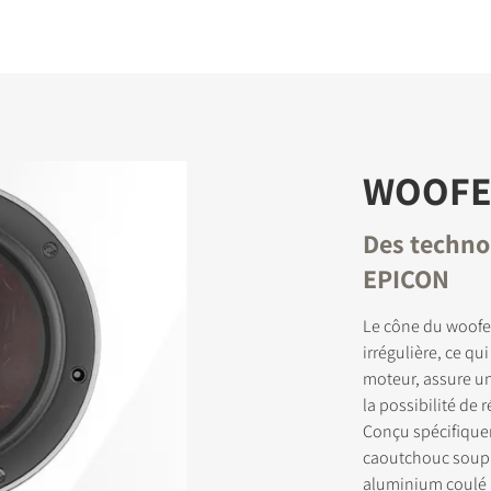
WOOFER
Des technol
EPICON
Le cône du woofer
irrégulière, ce qu
moteur, assure u
la possibilité de 
Conçu spécifique
caoutchouc soupl
aluminium coulé p