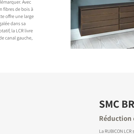
démarquer. Avec
 fibres de bois à
e offre une large
alée dans sa
atif, la LCR livre
de canal gauche,
DUITS
SMC B
Réduction 
La RUBICON LCR s‘