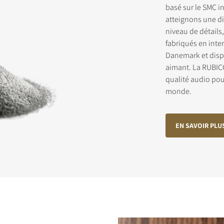
basé sur le SMC i
atteignons une di
niveau de détails
RIVEZ-VOUS POUR ACCÉDER AUX
fabriqués en inte
CHARGEMENTS
Danemark et disp
aimant. La RUBIC
 ce formulaire pour accéder directement à tous les fichiers en télé
qualité audio pou
 de notre site Web.
monde.
EN SAVOIR PLU