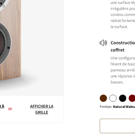
une surface lé
irrégulière p
continu comme
réduit fortem
la surface.
Constructi
coffret
Une configura
l‘évent de bas
panneau arrièr
une réponse i
basses.
 À
AFFICHER LA
Finition
:
Natural Walnu
GRILLE