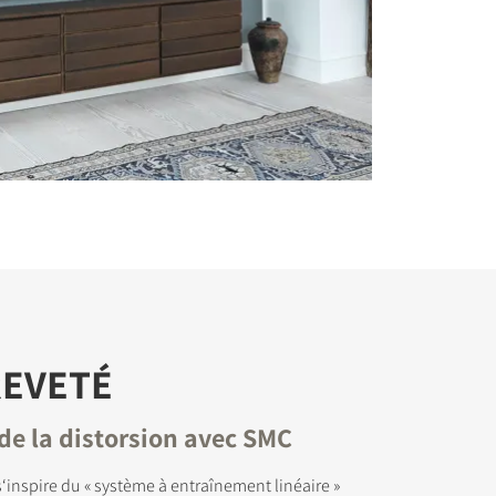
REVETÉ
de la distorsion avec SMC
inspire du « système à entraînement linéaire »