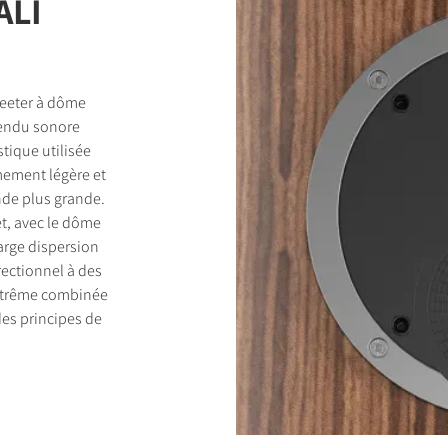
ALI
weeter à dôme
rendu sonore
tique utilisée
mement légère et
nde plus grande.
et, avec le dôme
arge dispersion
rectionnel à des
extrême combinée
 des principes de