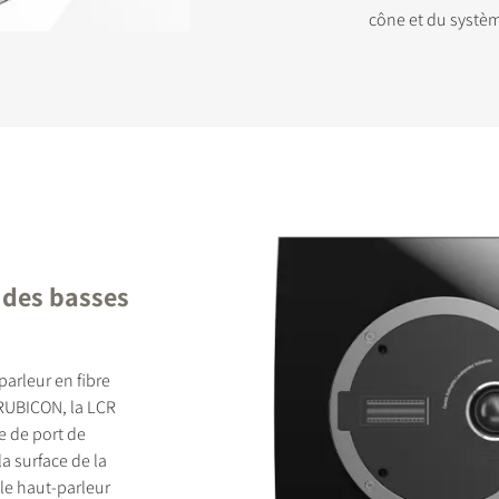
cône et du systè
t des basses
arleur en fibre
 RUBICON, la LCR
 de port de
la surface de la
 le haut-parleur