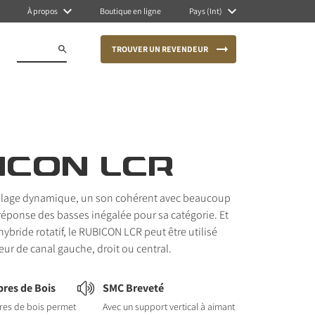
À propos
Boutique en ligne
Pays (Int)
TROUVER UN REVENDEUR
ICON LCR
e plage dynamique, un son cohérent avec beaucoup
 réponse des basses inégalée pour sa catégorie. Et
ybride rotatif, le RUBICON LCR peut être utilisé
r de canal gauche, droit ou central.
bres de Bois
SMC Breveté
bres de bois permet
Avec un support vertical à aimant