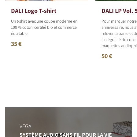
DALI Logo T-shirt
DALI LP Vol. 
Un t-shirt avec une coupe moderne en
Pour marquer notr
100 % coton, certifié bio et commerce
anniversaire, nous 
équitable.
relever la barre et 
l‘intégralité du con
35 €
maquettes audiophil
50 €
VEGA
SYSTÈME AUDIO SANS FIL POUR LA VIE