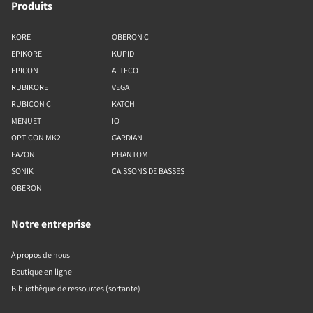
Produits
KORE
OBERON C
EPIKORE
KUPID
EPICON
ALTECO
RUBIKORE
VEGA
RUBICON C
KATCH
MENUET
IO
OPTICON MK2
GARDIAN
FAZON
PHANTOM
SONIK
CAISSONS DE BASSES
OBERON
Notre entreprise
À propos de nous
Boutique en ligne
Bibliothèque de ressources (sortante)