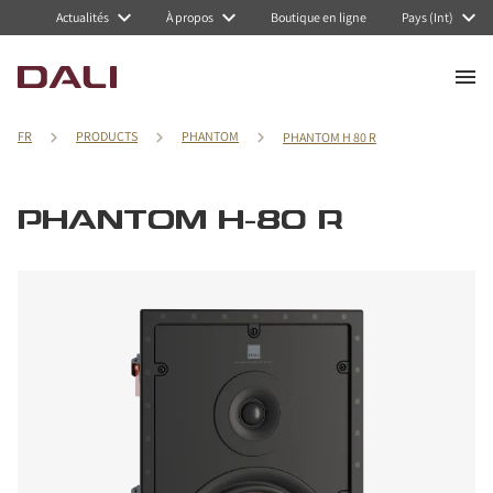
Actualités
À propos
Boutique en ligne
Pays (Int)
FR
PRODUCTS
PHANTOM
PHANTOM H 80 R
PHANTOM H-80 R