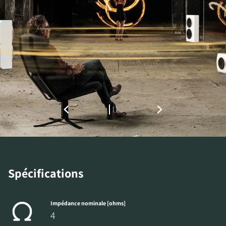
INSCRIVEZ-VOUS POUR
ACCÉDER AUX
TÉLÉCHARGEMENTS
Remplissez ce formulaire pour accéder
directement à tous les fichiers en
téléchargement verrouillés de notre site Web.
Spécifications
Impédance nominale [ohms]
4