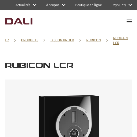
Actualités
À propos
Boutique en ligne
Pays (Int)
RUBICON
FR
PRODUCTS
DISCONTINUED
RUBICON
LCR
RUBICON LCR