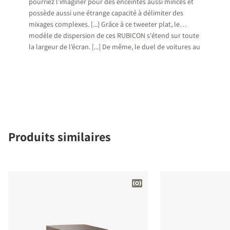
pourriez l’imaginer pour des enceintes aussi minces et
possède aussi une étrange capacité à délimiter des
mixages complexes. [...] Grâce à ce tweeter plat, le
modèle de dispersion de ces RUBICON s'étend sur toute
la largeur de l’écran. [...] De même, le duel de voitures au
début du Fast and Furious 6 se déroule sur une route
qui semble deux fois plus large que sur des systèmes
plus pointus.
Produits similaires