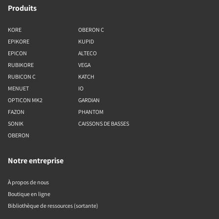
Produits
KORE
OBERON C
EPIKORE
KUPID
EPICON
ALTECO
RUBIKORE
VEGA
RUBICON C
KATCH
MENUET
IO
OPTICON MK2
GARDIAN
FAZON
PHANTOM
SONIK
CAISSONS DE BASSES
OBERON
Notre entreprise
À propos de nous
Boutique en ligne
Bibliothèque de ressources (sortante)