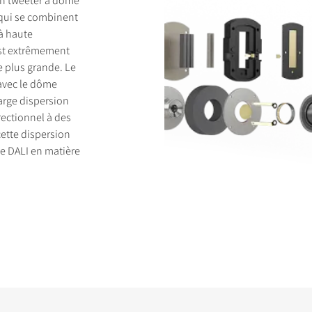
n tweeter à dôme
 qui se combinent
à haute
st extrêmement
e plus grande. Le
 avec le dôme
arge dispersion
rectionnel à des
cette dispersion
de DALI en matière