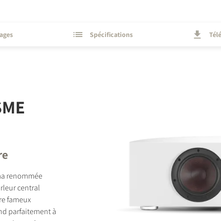
ages
Spécifications
Tél
SME
re
néma renommée
rleur central
tre fameux
nd parfaitement à