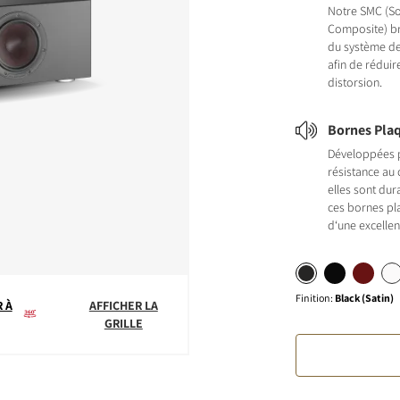
Notre SMC (So
Composite) br
du système de
afin de réduire
distorsion.
Bornes Pla
Développées 
résistance au c
elles sont dur
ces bornes pl
d‘une excellen
Finition
:
Black (Satin)
 À
AFFICHER LA
GRILLE