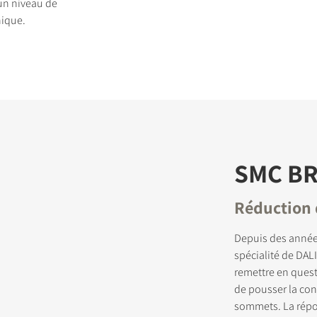
 un niveau de
hique.
DUITS
SMC B
Réduction 
Depuis des année
spécialité de DAL
remettre en quest
de pousser la co
sommets. La répo