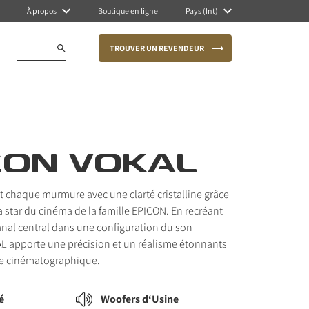
À propos
Boutique en ligne
Pays (Int)
TROUVER UN REVENDEUR
CON VOKAL
et chaque murmure avec une clarté cristalline grâce
a star du cinéma de la famille EPICON. En recréant
canal central dans une configuration du son
L apporte une précision et un réalisme étonnants
ce cinématographique.
é
Woofers d‘Usine