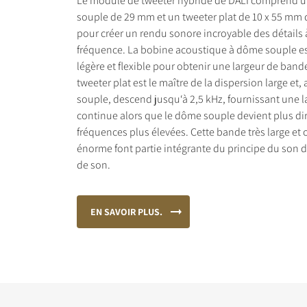
Le module de tweeter hybride de DALI comprend u
souple de 29 mm et un tweeter plat de 10 x 55 mm
pour créer un rendu sonore incroyable des détails 
fréquence. La bobine acoustique à dôme souple e
légère et flexible pour obtenir une largeur de band
tweeter plat est le maître de la dispersion large et,
souple, descend jusqu‘à 2,5 kHz, fournissant une l
continue alors que le dôme souple devient plus di
fréquences plus élevées. Cette bande très large et 
énorme font partie intégrante du principe du son 
de son.
EN SAVOIR PLUS.