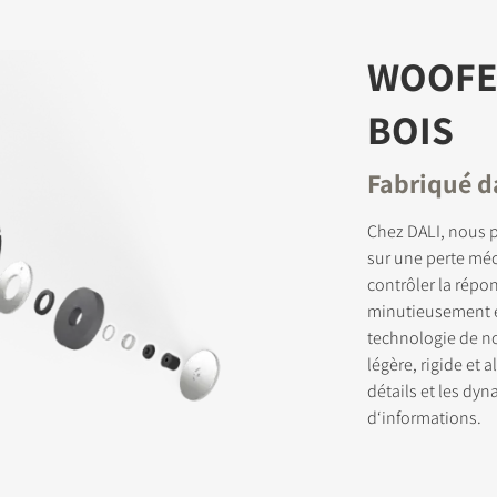
WOOFER
BOIS
Fabriqué d
Chez DALI, nous 
sur une perte méc
contrôler la répo
minutieusement é
technologie de no
légère, rigide et 
détails et les dy
d‘informations.