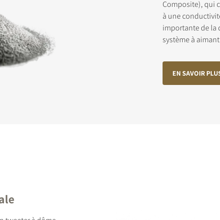
Composite), qui 
à une conductivit
importante de la 
RIVEZ-VOUS POUR ACCÉDER AUX
système à aimant
CHARGEMENTS
EN SAVOIR PLU
 ce formulaire pour accéder directement à tous les fichiers en télé
 de notre site Web.
ale