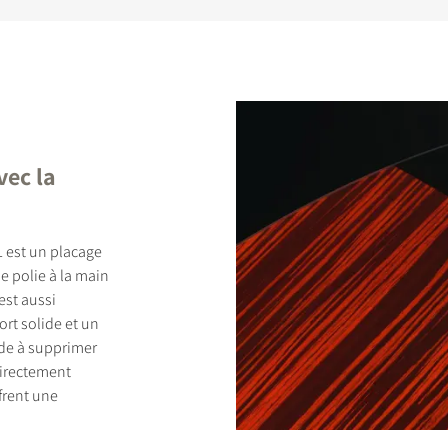
vec la
L est un placage
e polie à la main
est aussi
ort solide et un
aide à supprimer
directement
frent une