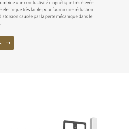
combine une conductivité magnétique très élevée
é électrique très faible pour fournir une réduction
distorsion causée par la perte mécanique dans le
.
S.
chargement