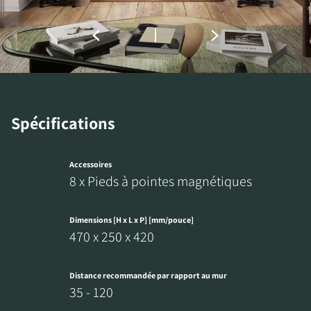
INSCRIVEZ-VOUS POUR
Spécifications
ACCÉDER AUX
TÉLÉCHARGEMENTS
Accessoires
8 x Pieds à pointes magnétiques
Remplissez ce formulaire pour accéder
directement à tous les fichiers en
Dimensions [H x L x P] [mm/pouce]
téléchargement verrouillés de notre site Web.
470 x 250 x 420
Distance recommandée par rapport au mur
35 - 120