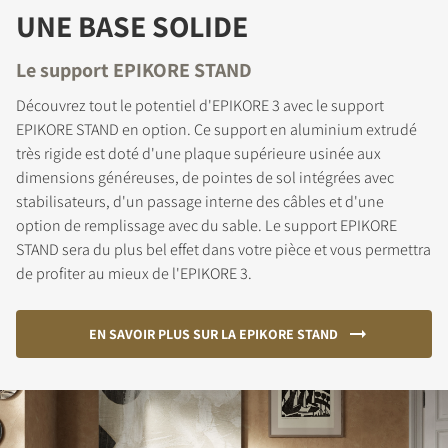
UNE BASE SOLIDE
Le support EPIKORE STAND
INSCRIVEZ-VOUS POUR
Découvrez tout le potentiel d'EPIKORE 3 avec le support
ACCÉDER AUX
EPIKORE STAND en option. Ce support en aluminium extrudé
très rigide est doté d'une plaque supérieure usinée aux
TÉLÉCHARGEMENTS
dimensions généreuses, de pointes de sol intégrées avec
stabilisateurs, d'un passage interne des câbles et d'une
Remplissez ce formulaire pour accéder
option de remplissage avec du sable. Le support EPIKORE
directement à tous les fichiers en
STAND sera du plus bel effet dans votre pièce et vous permettra
téléchargement verrouillés de notre site Web.
de profiter au mieux de l'EPIKORE 3.
EN SAVOIR PLUS SUR LA EPIKORE STAND