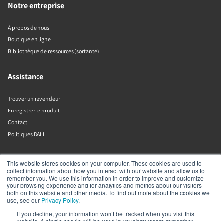
Notre entreprise
À propos de nous
Boutique en ligne
Bibliothèque de ressources (sortante)
Assistance
Trouver un revendeur
Enregistrer le produit
Contact
Politiques DALI
DALI A/S
This website stores cookies on your computer. These cookies are used to
collect information about how you interact with our website and allow us to
remember you. We use this information in order to improve and customize
Dali Allé 1
your browsing experience and for analytics and metrics about our visitors
Nørager
both on this website and other media. To find out more about the cookies we
Nordjylland
use, see our
Privacy Policy
.
9610
If you decline, your information won’t be tracked when you visit this
Danemark
website. A single cookie will be used in your browser to remember