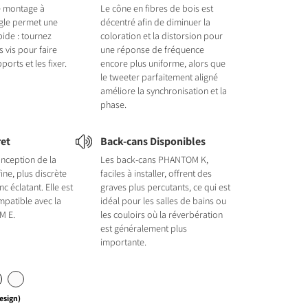
e montage à
Le cône en fibres de bois est
gle permet une
décentré afin de diminuer la
pide : tournez
coloration et la distorsion pour
 vis pour faire
une réponse de fréquence
ports et les fixer.
encore plus uniforme, alors que
le tweeter parfaitement aligné
améliore la synchronisation et la
phase.
ret
Back-cans Disponibles
onception de la
Les back-cans PHANTOM K,
 fine, plus discrète
faciles à installer, offrent des
c éclatant. Elle est
graves plus percutants, ce qui est
patible avec la
idéal pour les salles de bains ou
M E.
les couloirs où la réverbération
est généralement plus
importante.
Design)