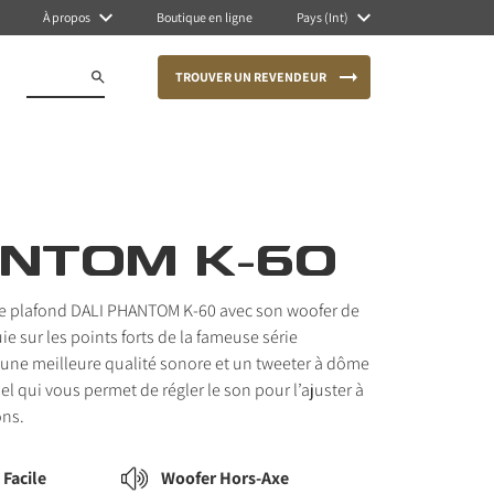
À propos
Boutique en ligne
Pays (Int)
TROUVER UN REVENDEUR
NTOM K-60
de plafond DALI PHANTOM K-60 avec son woofer de
e sur les points forts de la fameuse série
une meilleure qualité sonore et un tweeter à dôme
l qui vous permet de régler le son pour l’ajuster à
ons.
 Facile
Woofer Hors-Axe