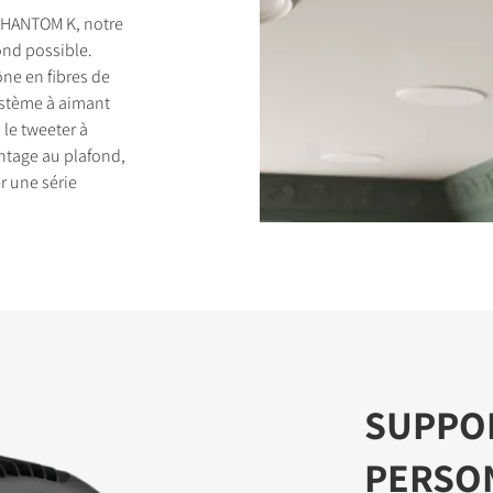
PHANTOM K, notre
fond possible.
ne en fibres de
système à aimant
 le tweeter à
DUITS
ntage au plafond,
r une série
SUPPO
PERSO