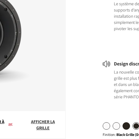
Le système d
supports d‘an
installation ra
simplement les
pivoter les sup
Design disc
La nouvelle c
grille est plus
et dans un blan
également com
série PHANTO
 À
AFFICHER LA
GRILLE
Finition
:
Black Grille (