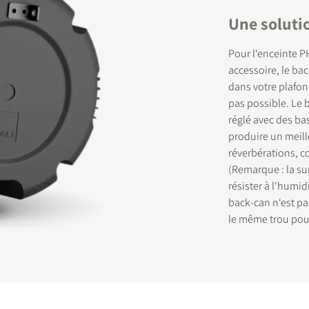
Une solutio
RIVEZ-VOUS POUR ACCÉDER AUX
Pour l‘enceinte 
accessoire, le ba
CHARGEMENTS
dans votre plafond
pas possible. Le b
 ce formulaire pour accéder directement à tous les fichiers en télé
réglé avec des b
 de notre site Web.
produire un meill
réverbérations, co
(Remarque : la su
résister à l‘humi
back-can n‘est pa
le même trou pour 