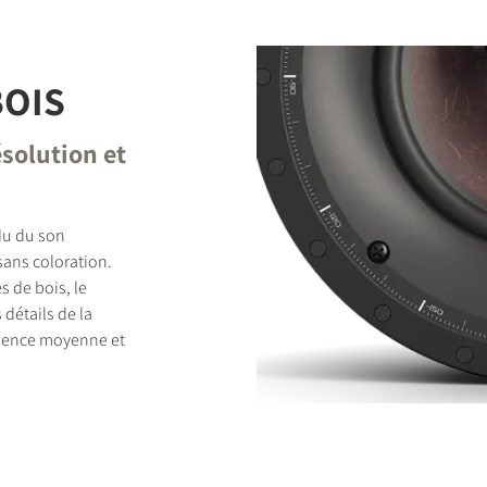
BOIS
solution et
ndu du son
sans coloration.
s de bois, le
détails de la
quence moyenne et