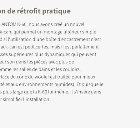
n de rétrofit pratique
PHANTOM K-60, nous avons créé un nouvel
ck-can, qui permet un montage ultérieur simple
 si l‘utilisation d‘une boîte d‘encastrement n‘est
ack-can est petit certes, mais il est parfaitement
chargement
asses supérieures plus dynamiques qui peuvent
eur son dans les pièces avec plus de
mme les salles de bains et les couloirs.
rface du cône du woofer est traitée pour mieux
dité et aux environnements humides). Et puisque le
s plus large que la K-60 lui-même, il s‘insère dans
simplifier l‘installation.