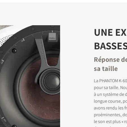
UNE EX
BASSES
Réponse de
sa taille
La PHANTOM K-60 
pour sa taille. N
à un système de 
longue course, po
avons rendu les 
proéminentes, don
le son est plus « r