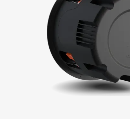
INSC
TÉLÉ
Remplissez
verrouillés