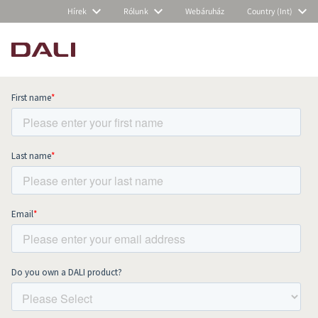
Hírek
Rólunk
Webáruház
Country (Int)
Subscribe to our newsletter and stay
up to date with all news and events.
COMPARE PRODUCTS