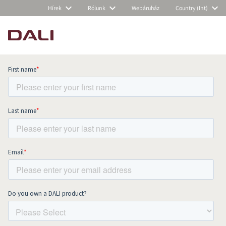
Hírek
Rólunk
Webáruház
Country (Int)
Subscribe to our newsletter and stay
up to date with all news and events.
COMPARE PRODUCTS