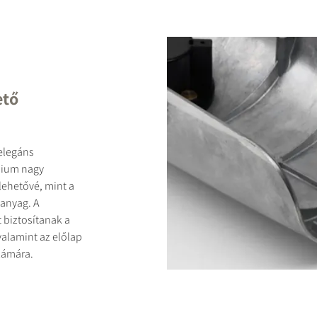
ető
elegáns
nium nagy
lehetővé, mint a
anyag. A
 biztosítanak a
valamint az előlap
zámára.