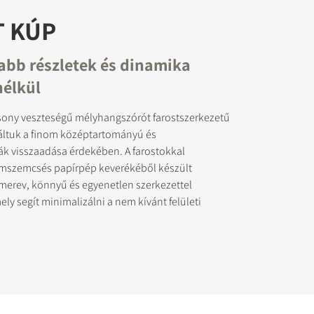
T KÚP
abb részletek és dinamika
nélkül
csony veszteségű mélyhangszórót farostszerkezetű
áltuk a finom középtartományú és
ák visszaadása érdekében. A farostokkal
omszemcsés papírpép keverékéből készült
erev, könnyű és egyenetlen szerkezettel
ly segít minimalizálni a nem kívánt felületi