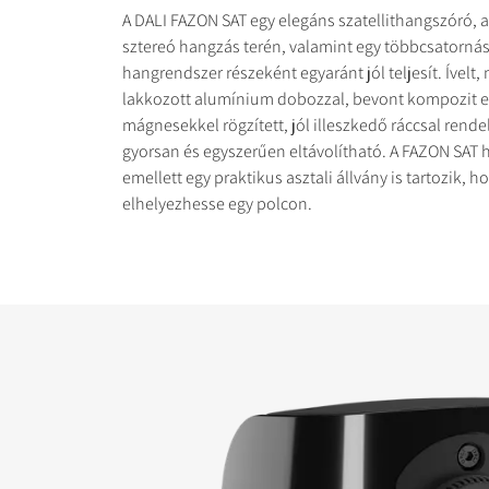
A DALI FAZON SAT egy elegáns szatellithangszóró, a
sztereó hangzás terén, valamint egy többcsatornás
hangrendszer részeként egyaránt jól teljesít. Ívelt
lakkozott alumínium dobozzal, bevont kompozit e
mágnesekkel rögzített, jól illeszkedő ráccsal rende
gyorsan és egyszerűen eltávolítható. A FAZON SAT
TERMÉKEK ÖSSZEH
emellett egy praktikus asztali állvány is tartozik, 
elhelyezhesse egy polcon.