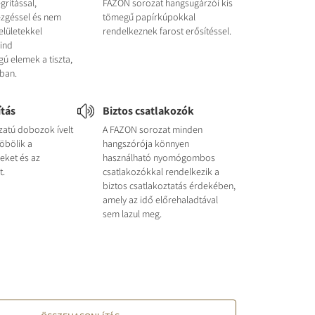
gritással,
FAZON sorozat hangsugárzói kis
ezgéssel és nem
tömegű papírkúpokkal
lületekkel
rendelkeznek farost erősítéssel.
ind
ú elemek a tiszta,
ban.
ítás
Biztos csatlakozók
atú dobozok ívelt
A FAZON sorozat minden
zöbölik a
hangszórója könnyen
eket és az
használható nyomógombos
t.
csatlakozókkal rendelkezik a
biztos csatlakoztatás érdekében,
amely az idő előrehaladtával
sem lazul meg.