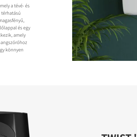
mely a tévé- és
 térhatású
, magasfényű,
lőlappal és egy
lkezik, amely
 hangszóróhoz
ASONLÍTÁSA
hogy könnyen