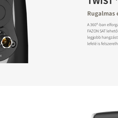
TWIST '
Rugalmas é
SZTRÁLJON A LETÖLTÉSHEZ
A 360º-ban elforg
FAZON SAT lehetőv
az űrlapot, hogy azonnal hozzáférhessen a webhelyen található össze
legjobb hangzást h
jlhoz.
lefelé is felszerel