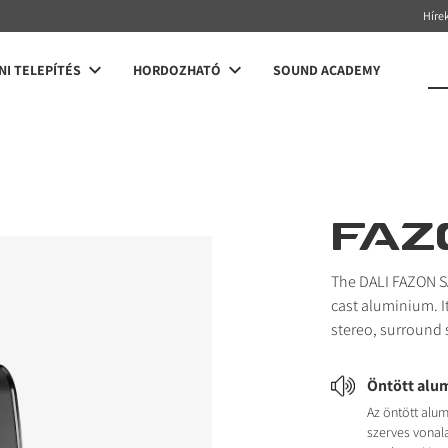
Híre
NI TELEPÍTÉS
HORDOZHATÓ
SOUND ACADEMY
FAZ
The DALI FAZON SAT
cast aluminium. I
stereo, surround
Öntött alu
Az öntött alu
szerves vonala