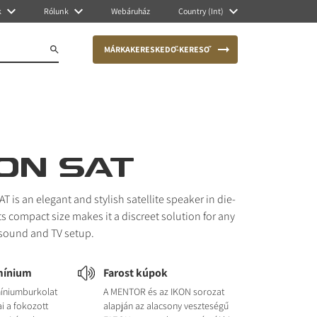
k
Rólunk
Webáruház
Country (Int)
MÁRKAKERESKEDŐ-KERESŐ
ON SAT
 is an elegant and stylish satellite speaker in die-
ts compact size makes it a discreet solution for any
 sound and TV setup.
mínium
Farost kúpok
míniumburkolat
A MENTOR és az IKON sorozat
i a fokozott
alapján az alacsony veszteségű