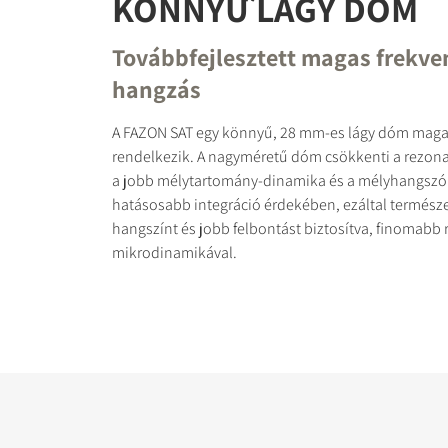
KÖNNYŰ LÁGY DÓM
Továbbfejlesztett magas frekve
hangzás
A FAZON SAT egy könnyű, 28 mm-es lágy dóm maga
rendelkezik. A nagyméretű dóm csökkenti a rezona
a jobb mélytartomány-dinamika és a mélyhangszó
hatásosabb integráció érdekében, ezáltal termész
hangszínt és jobb felbontást biztosítva, finomabb 
mikrodinamikával.