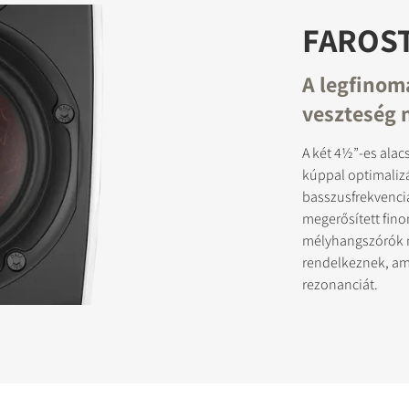
FAROS
A legfinom
veszteség 
A két 4½”-es ala
kúppal optimaliz
basszusfrekvenci
megerősített fin
mélyhangszórók m
rendelkeznek, ame
rezonanciát.