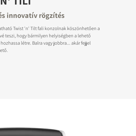
N' TILT
s innovatív rögzítés
atható Twist 'n' Tilt fali konzolnak köszönhetően a
é teszi, hogy bármilyen helyiségben a lehető
s zárolt
ozhassa létre. Balra vagy jobbra... akár fejjel
hető.