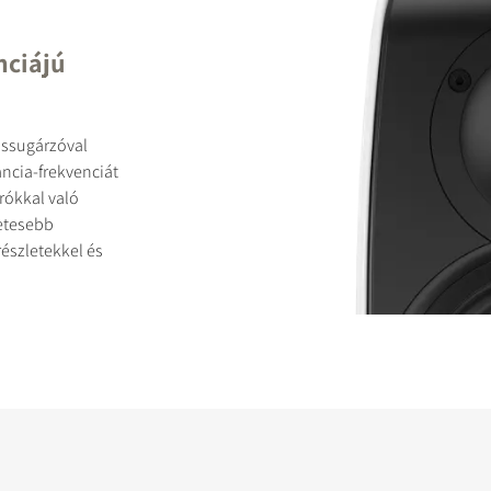
nciájú
ssugárzóval
ncia-frekvenciát
rókkal való
etesebb
részletekkel és