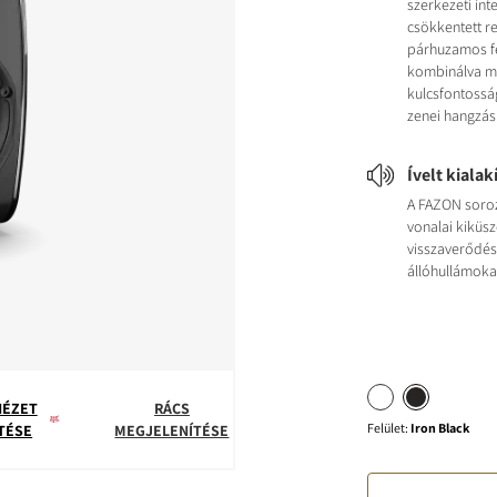
szerkezeti inte
csökkentett r
párhuzamos fe
kombinálva m
kulcsfontosság
zenei hangzás
Ívelt kialak
A FAZON soroz
vonalai kiküs
visszaverődés
állóhullámoka
NÉZET
RÁCS
Felület
:
Iron Black
TÉSE
MEGJELENÍTÉSE