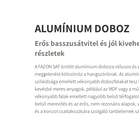
ALUMÍNIUM DOBOZ
Erős basszusátvitel és jól kiveh
részletek
A FAZON SAT öntött alumínium doboza stílusos és 
megjelenést kölcsönöz a hangszórónak. Az alumí
szilárdsága emellett vékonyabb dobozfalakat tesz 
kevésbé merev anyagok, például az MDF vagy a mű
vékonyabb falak emellett nagyobb belső térfogatot
belső merevítés és az erős, nem rezonáns alapok, 
és a konzol csatlakozására szolgáló tartóelemek s