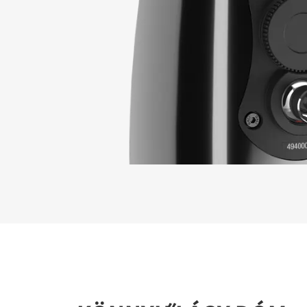
REGI
Töltse ki 
letöltési fá