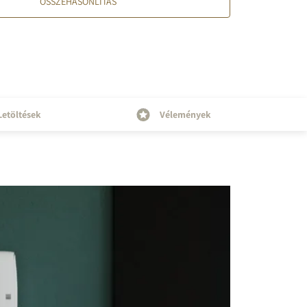
ÖSSZEHASONLÍTÁS
Letöltések
Vélemények