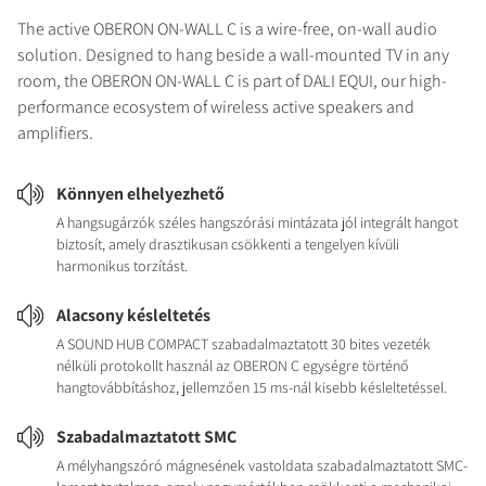
The active OBERON ON-WALL C is a wire-free, on-wall audio
solution. Designed to hang beside a wall-mounted TV in any
room, the OBERON ON-WALL C is part of DALI EQUI, our high-
performance ecosystem of wireless active speakers and
amplifiers.
Könnyen elhelyezhető
A hangsugárzók széles hangszórási mintázata jól integrált hangot
biztosít, amely drasztikusan csökkenti a tengelyen kívüli
harmonikus torzítást.
Alacsony késleltetés
A SOUND HUB COMPACT szabadalmaztatott 30 bites vezeték
nélküli protokollt használ az OBERON C egységre történő
hangtovábbításhoz, jellemzően 15 ms-nál kisebb késleltetéssel.
Szabadalmaztatott SMC
A mélyhangszóró mágnesének vastoldata szabadalmaztatott SMC-