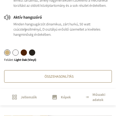
lemezt tartalmaz, amely nagymértékben csökkenti a mechanikai
torzítást az oldott középtartomány és a sok részlet érdekében.
Aktív hangszóró
Minden hangsugárzót dinamikus, zárt hurkú, 50 watt
csúcsteljesítményű, D osztályú erősítő üzemeltet a kivételes
hangminőség érdekében.
Felület
:
Light Oak (Vinyl)
ÖSSZEHASONLÍTÁS
Műszaki
Jellemzők
Képek
adatok