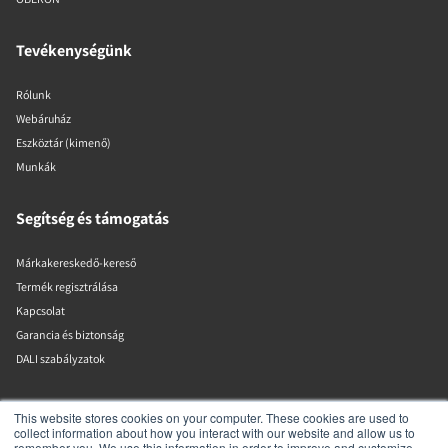
Tevékenységünk
Rólunk
Webáruház
Eszköztár (kimenő)
Munkák
Segítség és támogatás
Márkakereskedő-kereső
Termék regisztrálása
Kapcsolat
Garancia és biztonság
DALI szabályzatok
DALI A/S
This website stores cookies on your computer. These cookies are used to
collect information about how you interact with our website and allow us to
remember you. We use this information in order to improve and customize