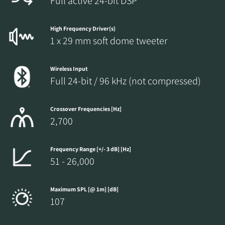
Full active 24-bit DSP
High Frequency Driver(s)
1 x 29 mm soft dome tweeter
Wireless Input
Full 24-bit / 96 kHz (not compressed)
Crossover Frequencies [Hz]
2,700
Frequency Range [+/- 3 dB] [Hz]
51 - 26,000
Maximum SPL [@ 1m] [dB]
107