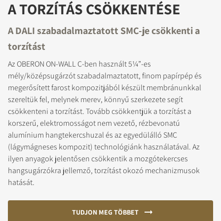
A TORZÍTÁS CSÖKKENTÉSE
A DALI szabadalmaztatott SMC-je csökkenti a
torzítást
Az OBERON ON-WALL C-ben használt 5¼”-es
mély/középsugárzót szabadalmaztatott, finom papírpép és
megerősített farost kompozitjából készült membránunkkal
szereltük fel, melynek merev, könnyű szerkezete segít
csökkenteni a torzítást. Tovább csökkentjük a torzítást a
korszerű, elektromosságot nem vezető, rézbevonatú
alumínium hangtekercshuzal és az egyedülálló SMC
(lágymágneses kompozit) technológiánk használatával. Az
ilyen anyagok jelentősen csökkentik a mozgótekercses
hangsugárzókra jellemző, torzítást okozó mechanizmusok
hatását.
TUDJON MEG TÖBBET