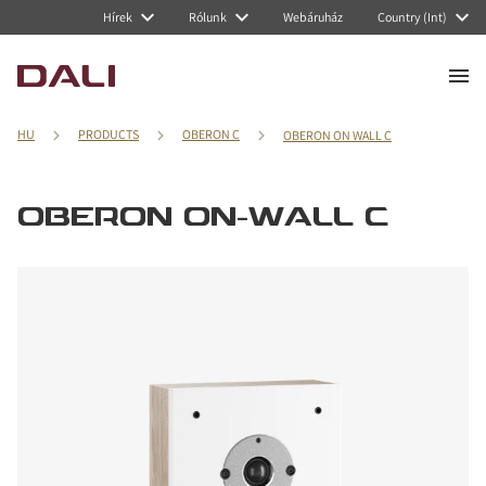
Hírek
Rólunk
Webáruház
Country (Int)
HU
PRODUCTS
OBERON C
OBERON ON WALL C
OBERON ON-WALL C