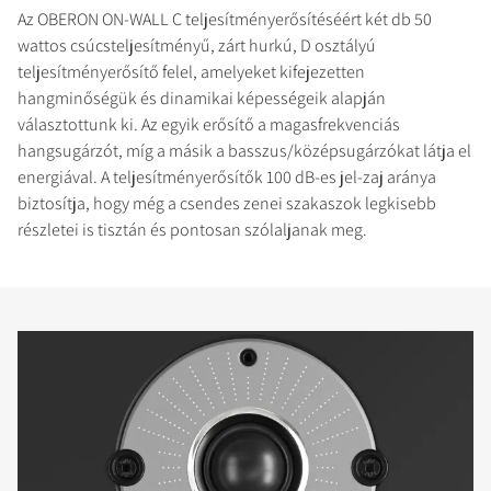
Az OBERON ON-WALL C teljesítményerősítéséért két db 50
wattos csúcsteljesítményű, zárt hurkú, D osztályú
teljesítményerősítő felel, amelyeket kifejezetten
hangminőségük és dinamikai képességeik alapján
választottunk ki. Az egyik erősítő a magasfrekvenciás
hangsugárzót, míg a másik a basszus/középsugárzókat látja el
energiával. A teljesítményerősítők 100 dB-es jel-zaj aránya
biztosítja, hogy még a csendes zenei szakaszok legkisebb
részletei is tisztán és pontosan szólaljanak meg.