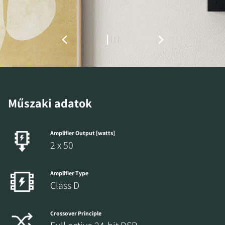
Töltse ki az űrlapot, hogy azonnal
hozzáférhessen a webhelyen található összes
zárolt letöltési fájlhoz.
Műszaki adatok
Amplifier Output [watts]
2 x 50
Amplifier Type
Class D
Crossover Principle