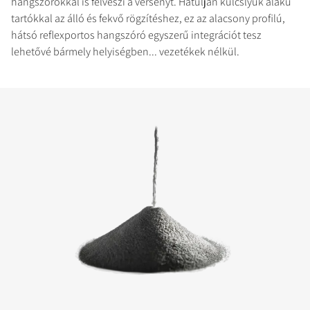
hangszórókkal is felveszi a versenyt. Hátulján kulcslyuk alakú
tartókkal az álló és fekvő rögzítéshez, ez az alacsony profilú,
hátsó reflexportos hangszóró egyszerű integrációt tesz
lehetővé bármely helyiségben... vezetékek nélkül.