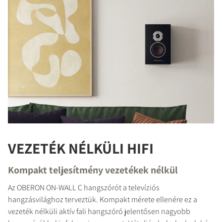
VEZETÉK NÉLKÜLI HIFI
Kompakt teljesítmény vezetékek nélkül
Az OBERON ON-WALL C hangszórót a televíziós
hangzásvilághoz terveztük. Kompakt mérete ellenére ez a
vezeték nélküli aktív fali hangszóró jelentősen nagyobb