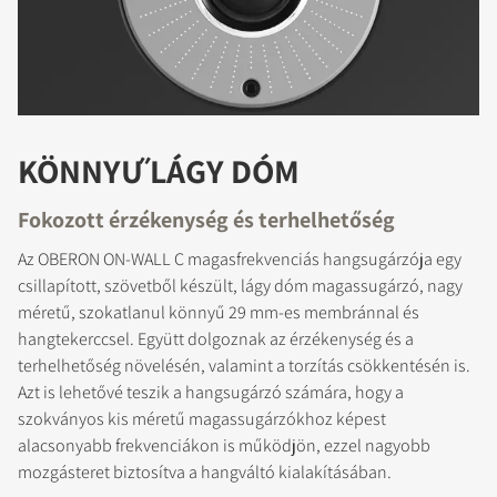
KÖNNYŰ LÁGY DÓM
Fokozott érzékenység és terhelhetőség
Az OBERON ON-WALL C magasfrekvenciás hangsugárzója egy
csillapított, szövetből készült, lágy dóm magassugárzó, nagy
méretű, szokatlanul könnyű 29 mm-es membránnal és
hangtekerccsel. Együtt dolgoznak az érzékenység és a
terhelhetőség növelésén, valamint a torzítás csökkentésén is.
Azt is lehetővé teszik a hangsugárzó számára, hogy a
szokványos kis méretű magassugárzókhoz képest
alacsonyabb frekvenciákon is működjön, ezzel nagyobb
mozgásteret biztosítva a hangváltó kialakításában.