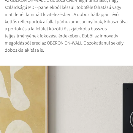
TERMÉKEK ÖSSZEHASONLÍTÁSA
Az OBERON ON-WALL C doboza CNC-megmunkálású, nagy
szilárdságú MDF-panelekből készül, többféle fahatású vagy
matt fehér laminált kivitelezésben. A doboz hátlapján lévő
kettős reflexportok a fallal párhuzamosan nyílnak, kihasználva
a portok és a falfelület közötti összjátékot a basszus
teljesítményének fokozása érdekében. Ebből az innovatív
megoldásból ered az OBERON ON-WALL C szokatlanul sekély
dobozkialakítása is.
REGISZTRÁLJON A
LETÖLTÉSHEZ