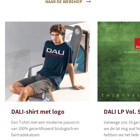
NAAR DE WEBSHOP
REGISTER TO
DOWNLOAD
Fill out the form to receive instant access to all
the locked download files across the website.
DALI-shirt met logo
DALI LP Vol. 
Een T-shirt met een moderne pasvorm
Vanwege ons 35-jari
van 100% gecertificeerd biologisch en
we de lat nog wat h
fairtradekatoen.
hebben we het hele