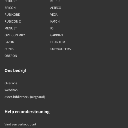
EPIKORE
KUPID
EPICON
ALTECO
RUBIKORE
VEGA
RUBICON C
KATCH
MENUET
IO
OPTICON MK2
GARDIAN
FAZON
PHANTOM
SONIK
SUBWOOFERS
OBERON
Ons bedrijf
Over ons
Webshop
Asset-bibliotheek (uitgaand)
Help en ondersteuning
Vind een verkooppunt